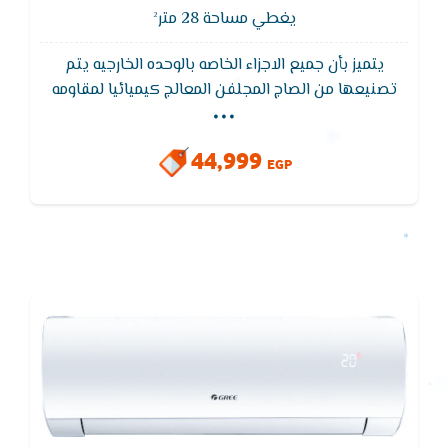
يغطي مساحة 28 متر²
يتميز بأن جميع الاجزاء الخاصه بالوحده الخارجيه يتم
...
تصنيعها من الصاج المجلفن المعالج كيميائيا لمقاومه
جميع العوامل الجويه المسببة للصدأ ويتميز بانه ثنائى
تصريف المياة من الوحدة الداخلية مما يضمن سهولة
44,999
التركيب فى اى مكان بالغرفة
EGP