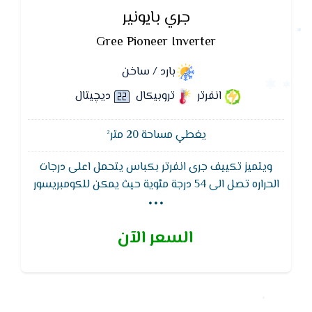
جري بايونير
Gree Pioneer Inverter
بارد / ساخن
انفرتر
تروبيكال
ديچيتال
يغطي مساحة 20 متر²
ويتميز تكييف جرى انفرتر بكباس يتحمل اعلى درجات
...
الحراره تصل الى 54 درجة مئوية حيث يمكن للكومبريسور
العمل فى اصعب الظروف البيئية ويوجد شاشه لاظهار
درجات الحراره والاعطال ويتميز تكييف جرى بايونير
السعر الآن
بمجسات استشعار تعمل على استشعار درجة حاره الغرفه
للتحكم فى قدرة تيار الهواء الصادر من الوحدة الداخلية
لتوفير افضل مستوى من الراحة وتوفير الجهد الكهربى