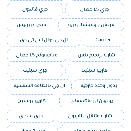
جري 1.5 حصان
جري فالكون
فريش بروفيشنال تربو
ميديا بريزليس
Carrier
ال جي دوال اس تي دي
شارب بريميم بلس
سامسونج 1.5 حصان
كاريير سبليت
جري سبليت
بدون وحده خارجيه
ال جي بالطاقة الشمسية
يونيون اير ماكسفاي
كاريير برستيج
شارب متنقل بالفريون
جري سكاي