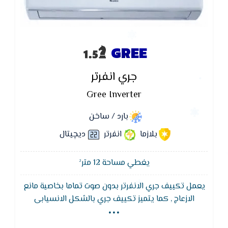
GREE
جري انفرتر
Gree Inverter
بارد / ساخن
بلازما
انفرتر
ديچيتال
يغطي مساحة 12 متر²
يعمل تكييف جري الانفرتر بدون صوت تماما بخاصية مانع
...
الازعاج , كما يتميز تكييف جري بالشكل الانسيابى
المتناسب مع جميع الديكورات المختلفه التى تضيف
للمكان لمسه من الجمال ,يتميز بفلاتر منقية للاتربة لتنقية