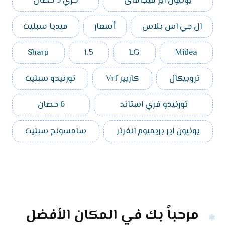
يونيون اير ميجافاى
جري 3 حصان
ال جي اس بلاس
أسعار
ميديا سبليت
Sharp
1.5
LG
Midea
تروبيكال
كاريير Vrf
تورنيدو سبليت
تورنيدو فري استاند
6 حصان
يونيون اير بريميوم انفرتر
سامسونج سبليت
مرحباً بك في المكان الأفضل