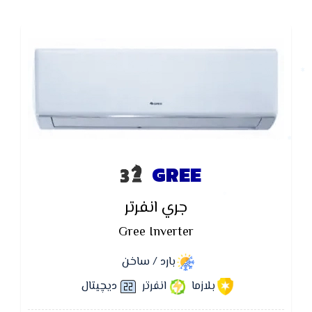
GREE
جري انفرتر
Gree Inverter
بارد / ساخن
بلازما
انفرتر
ديچيتال