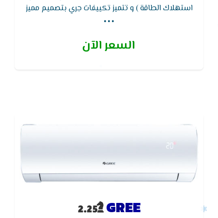
...
استهلاك الطاقة ) و تتميز تكييفات جري بتصميم مميز
وتصنيفات كفاءة الطاقة و يعمل بفريون R410 A : نظام
صحى فعال لتنقية الهواء كما يتميز تكييف جرى انفرتر
السعر الآن
بشاشة ليد لمعرفة درجات الحرارة والاعطال
GREE