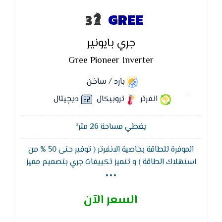
GREE
جري بايونير
Gree Pioneer Inverter
بارد / ساخن
انفرتر
تروبيكال
ديچيتال
يغطي مساحة 26 متر²
الموفرة للطاقة بخاصية الانفرتر ( توفير حتى 50 % من
...
استهلاك الطاقة ) و تتميز تكييفات جري بتصميم مميز
وتصنيفات كفاءة الطاقة و يعمل بفريون R410 A : نظام
صحى فعال لتنقية الهواء كما يتميز تكييف جرى بايونير
السعر الآن
بشاشة ليد لمعرفة درجات الحرارة والاعطال