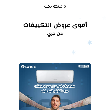
6 نتيجة بحث
أقوى عروض التكييفات
عن جري
أرخص
سعر
تكييف