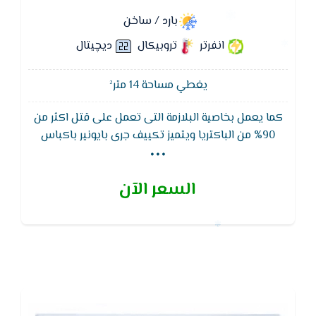
بارد / ساخن
انفرتر
تروبيكال
ديچيتال
يغطي مساحة 14 متر²
كما يعمل بخاصية البلازمة التى تعمل على قتل اكثر من
...
90% من الباكتريا ويتميز تكييف جرى بايونير باكباس
استوائى يتحمل اعلى درجات الحراره تصل الى 54 درجة
حراره مئوية ويتميز بزعانف ذهبيه لمقاومه الاتربه والصدا
السعر الآن
ويتميز بكباس يوفر 50% من استهلاك الكهرباء