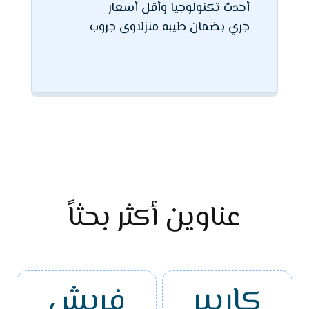
أحدث تكنولوجيا وأقل أسعار
جري بضمان طيبه منزلاوى جروب
عناوين أكثر بحثاً
كاريير
فريش