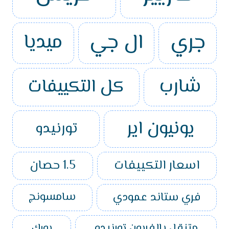
جري
ال جي
ميديا
شارب
كل التكييفات
يونيون اير
تورنيدو
اسعار التكييفات
1.5 حصان
فري ستاند عمودي
سامسونج
متنقل بالفريون تورنيدو
يورك