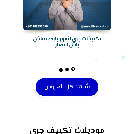
تكييف جري من ريفركول، اختيارك
الأمثل لأقصى درجات الراحة
والانتعاش!
شاهد كل العروض
موديلات تكييف جري