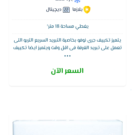
بلازما
ديچيتال
يغطي مساحة 18 متر²
يتميز تكييف جرى نوفو بخاصية التبريد السريع التربو التى
...
تعمل على تبريد الغرفة فى اقل وقت ويتميز ايضا تكييف
جري نوفو, Gree بفريون 410 الذي يكون ليس له اى اضرار
على طبقه الأوزون عندما يكون قيد الاستخدام( صديق
السعر الآن
للبيئه ) و الموفر ايضا في الاستهلاك الكهربي ,و ايضا
فلاتر متعدده الحمايه ليلتقط الغبار والفيروسات ومسببات
الحساسيه ويقوم بوقف نشاط الفيروس عن طريق
مكافحه للجراثيم