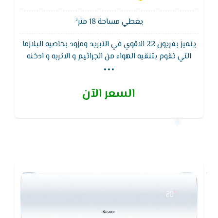
يغطي مساحة 18 متر²
يتميز بفريون 22 الاقوي في التبريد ومزود بخاصيه البلازما
...
التي تقوم بتنقيه الهواء من الجراثيم و الاتربه و ادخنه
السجائر ويتمتع تكييف جرى بضمان 5 سنوات شامل من
طيبة المنزلاوى.و ذلك بخلاف وجود وصلات مواسير من
السعر الآن
النحاس 3 متر مع التكييف