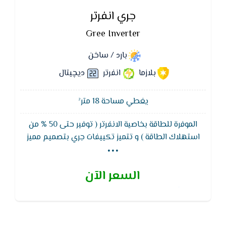
جري انفرتر
Gree Inverter
بارد / ساخن
بلازما
انفرتر
ديچيتال
يغطي مساحة 18 متر²
الموفرة للطاقة بخاصية الانفرتر ( توفير حتى 50 % من
...
استهلاك الطاقة ) و تتميز تكييفات جري بتصميم مميز
وتصنيفات كفاءة الطاقة و يعمل بفريون R410 A : نظام
صحى فعال لتنقية الهواء كما يتميز تكييف جرى انفرتر
السعر الآن
بشاشة ليد لمعرفة درجات الحرارة والاعطال