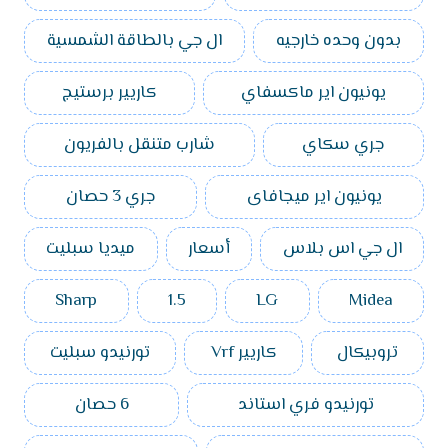
بدون وحده خارجيه
ال جي بالطاقة الشمسية
يونيون اير ماكسفاي
كاريير برستيج
جري سكاي
شارب متنقل بالفريون
يونيون اير ميجافاى
جري 3 حصان
ال جي اس بلاس
أسعار
ميديا سبليت
Sharp
1.5
LG
Midea
تروبيكال
كاريير Vrf
تورنيدو سبليت
تورنيدو فري استاند
6 حصان