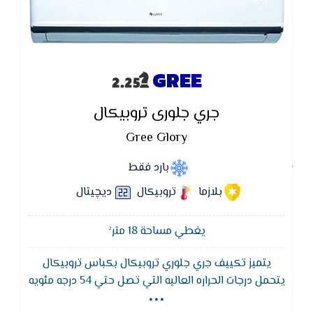
GREE
جري جلورى تروبيكال
Gree Glory
بارد فقط
بلازما
تروبيكال
ديچيتال
يغطي مساحة 18 متر²
يتميز تكييف جري جلوري تروبيكال بكباس تروبيكال
...
يتحمل درجات الحراره العاليه التي تصل حتي 54 درجه مئويه
و تكييف جري مزود بخاصية الاستشعار التى تعمل على