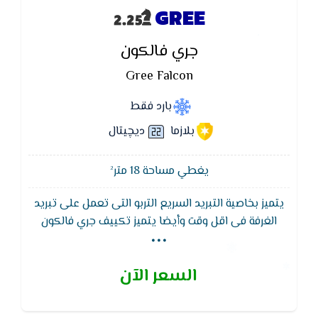
GREE
جري فالكون
Gree Falcon
بارد فقط
بلازما
ديچيتال
يغطي مساحة 18 متر²
يتميز بخاصية التبريد السريع التربو التى تعمل على تبريد
...
الغرفة فى اقل وقت وأيضا يتميز تكييف جري فالكون
بخاصية التنظيف الذاتى وخاصية عوازل الصوت لمنع الصوت
تماما وتكييف جري ايضا به فلاتر تنقيه لمقاومه الجراثيم
السعر الآن
و أدخنه السجائر