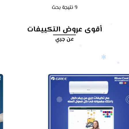
9 نتيجة بحث
أقوى عروض التكييفات
عن جري
أرخص
سعر
تكييف