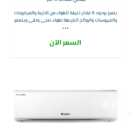
يتميز بوجود 8 فلاتر تنيقة للهواء من الاتربة والميكروبات
...
والفيروسات والروائح الكريهة لهواء صحى ونقى ويتمتع
تكييف جرى بضمان 5 سنوات من طيبة المنزلاوى ,
تكييف_Greeيتميز بكباس مضاد للصدا وذالك بفضل
السعر الآن
الحديد المجلفن المصنوع منه