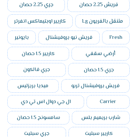
فريش 2.25 حصان
جري 2.25 حصان
متنقل بالفريون Lg
كاريير اوبتيماكس انفرتر
Fresh
فريش نيو بروفيشنال
بايونير
أرضي سقفي
كاريير 1.5 حصان
جري 1.5 حصان
جري فالكون
فريش بروفيشنال تربو
ميديا بريزليس
Carrier
ال جي دوال اس تي دي
شارب بريميم بلس
سامسونج 1.5 حصان
كاريير سبليت
جري سبليت