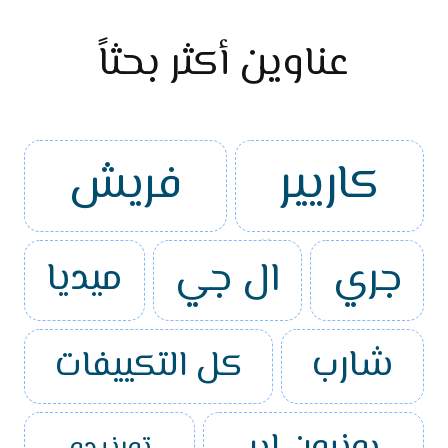
عناوين أكثر بحثاً
كاريير
فريش
جري
ال جي
ميديا
شارب
كل التكييفات