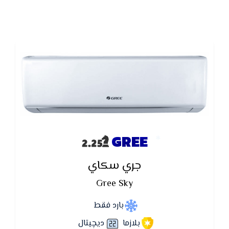
GREE
جري سكاي
Gree Sky
بارد فقط
بلازما
ديچيتال