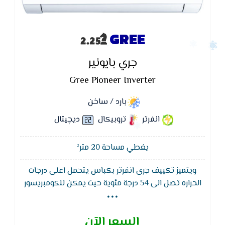
GREE
جري بايونير
Gree Pioneer Inverter
بارد / ساخن
انفرتر
تروبيكال
ديچيتال
يغطي مساحة 20 متر²
ويتميز تكييف جرى انفرتر بكباس يتحمل اعلى درجات
...
الحراره تصل الى 54 درجة مئوية حيث يمكن للكومبريسور
العمل فى اصعب الظروف البيئية ويوجد شاشه لاظهار
درجات الحراره والاعطال ويتميز تكييف جرى بايونير
السعر الآن
بمجسات استشعار تعمل على استشعار درجة حاره الغرفه