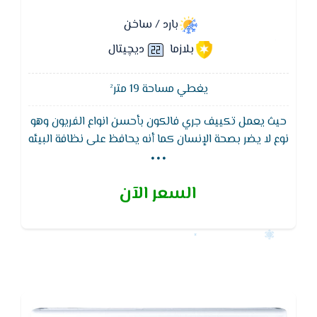
بارد / ساخن
بلازما
ديچيتال
يغطي مساحة 19 متر²
حيث يعمل تكييف جري فالكون بأحسن انواع الفريون وهو
...
نوع لا يضر بصحة الإنسان كما أنه يحافظ على نظافة البيئه
حيث أنه صديق للبيئه و هو R410a يتميز تكييف جري
فالكون بخاصيه البلازما التى تقوم بتعقيم فعال حيث
السعر الآن
يقتل مايزيد عن 90% من البكتريا وايضا خاصيه التشخيص
الذاتى التى تعمل لإكتشاف الأعطال