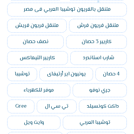
متنقل بالفريون توشيبا العربي فى مصر
متنقل فريون فرش
متنقل فريون فريش
كاريير 3 حصان
نصف حصان
شارب استاندرد
كاريير التيماكس
4 حصان
يونيون اير أرتيفاى
توشيبا
جري نوفو
موفر للكهرباء
داكت كونسيلد
تي سي ال
Gree
توشيبا العربي
وايت ويل