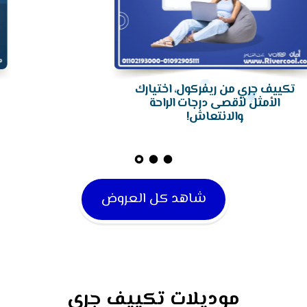
تكييف جري من ريفركول، اختيارك
الأمثل لأقصى درجات الراحة
والانتعاش!
شاهد كل العروض
موديلات تكييف جري