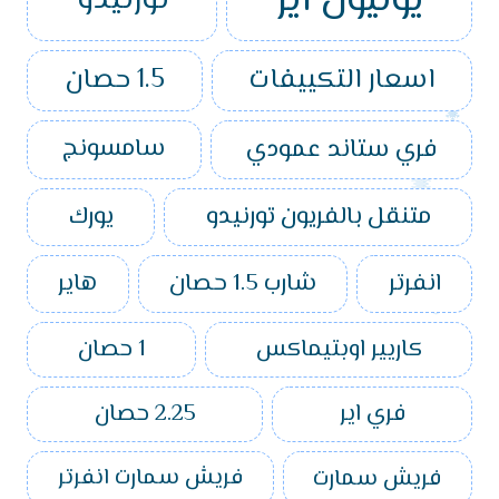
يونيون اير
تورنيدو
اسعار التكييفات
1.5 حصان
فري ستاند عمودي
سامسونج
متنقل بالفريون تورنيدو
يورك
انفرتر
شارب 1.5 حصان
هاير
كاريير اوبتيماكس
1 حصان
فري اير
2.25 حصان
فريش سمارت
فريش سمارت انفرتر