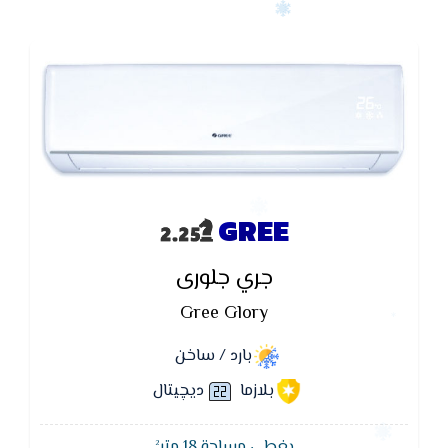
GREE
جري جلورى
Gree Glory
بارد / ساخن
بلازما
ديچيتال
يغطي مساحة 18 متر²