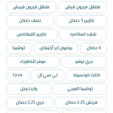
متنقل فريون فرش
متنقل فريون فريش
كاريير 3 حصان
نصف حصان
شارب استاندرد
كاريير التيماكس
4 حصان
يونيون اير أرتيفاى
توشيبا
جري نوفو
موفر للكهرباء
داكت كونسيلد
تي سي ال
Gree
توشيبا العربي
وايت ويل
فريش 2.25 حصان
جري 2.25 حصان