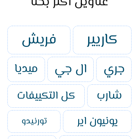
عناوين أكثر بحثاً
كاريير
فريش
جري
ال جي
ميديا
شارب
كل التكييفات
يونيون اير
تورنيدو