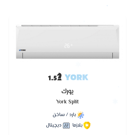
YORK
يورك
York Split
بارد / ساخن
بلازما
ديچيتال