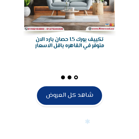
اسعار تكييف يورك
متتعوضش,الحق الفرصه و
متضيعش الخصم,تكييف 1.5 حصان
بارد ساخن
شاهد كل العروض