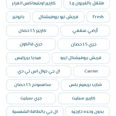
متنقل بالفريون Lg
كاريير اوبتيماكس انفرتر
Fresh
فريش نيو بروفيشنال
بايونير
أرضي سقفي
كاريير 1.5 حصان
جري 1.5 حصان
جري فالكون
فريش بروفيشنال تربو
ميديا بريزليس
Carrier
ال جي دوال اس تي دي
شارب بريميم بلس
سامسونج 1.5 حصان
كاريير سبليت
جري سبليت
بدون وحده خارجيه
ال جي بالطاقة الشمسية