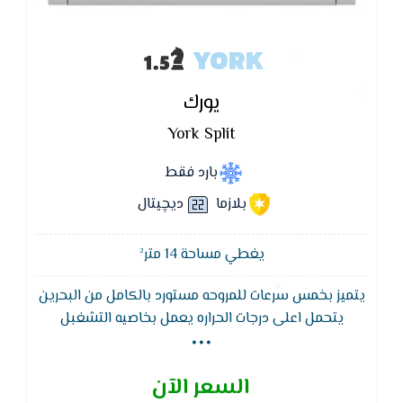
YORK
يورك
York Split
بارد فقط
بلازما
ديچيتال
يغطي مساحة 14 متر²
يتميز بخمس سرعات للمروحه مستورد بالكامل من البحرين
...
يتحمل اعلى درجات الحراره يعمل بخاصيه التشغبل
الاقتصادى أثناء فتره النوم لتوفير الاستهلاك الكهربائى
حييث تقوم بتغيير سرعه مروحه الوحده الداخليه إلى سرعه
السعر الآن
منخفضه وايضا التحكم فى درجه الحراره المضبوطه ودرجه