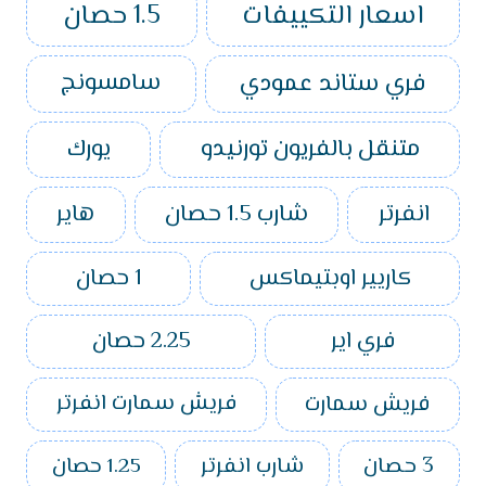
اسعار التكييفات
1.5 حصان
فري ستاند عمودي
سامسونج
متنقل بالفريون تورنيدو
يورك
انفرتر
شارب 1.5 حصان
هاير
كاريير اوبتيماكس
1 حصان
فري اير
2.25 حصان
فريش سمارت
فريش سمارت انفرتر
3 حصان
شارب انفرتر
1.25 حصان