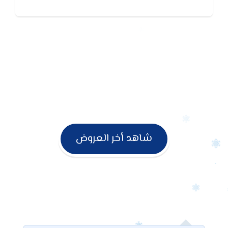
حراره الغرفه كما يتميز تكييف يورك بخاصية السوبر كول
(Super Cooling)للتبريد السريع فى اقل وقت ممكن
شاهد أخر العروض