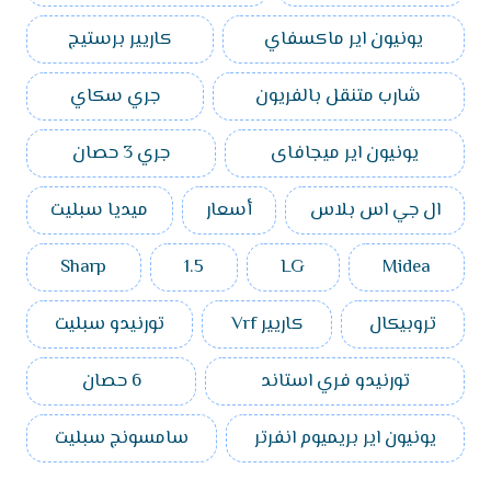
يونيون اير ماكسفاي
كاريير برستيج
شارب متنقل بالفريون
جري سكاي
يونيون اير ميجافاى
جري 3 حصان
ال جي اس بلاس
أسعار
ميديا سبليت
Sharp
1.5
LG
Midea
تروبيكال
كاريير Vrf
تورنيدو سبليت
تورنيدو فري استاند
6 حصان
يونيون اير بريميوم انفرتر
سامسونج سبليت