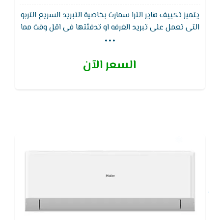
يتميز تكييف هاير الترا سمارت بخاصية التبريد السريع التربو
...
التى تعمل على تبريد الغرفه او تدفئتها فى اقل وقت مما
يؤدى إلى استهلاك كهرباء اقل ويتميز ايضا تكييف هاير
سمارت الترا Haier بفريون 410 الموفر في الكهرباء ويعمل
السعر الآن
على اقل ضغط للكهرباء بالاضافه إلى وايضا تصميم
الوحده الخارجيه مضاد للتأكل