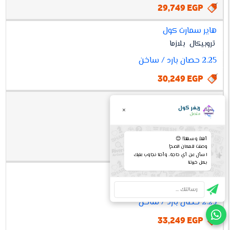
29,749 EGP
هاير سمارت كول
تروبيكال
بلازما
2.25 حصان بارد / ساخن
30,249 EGP
هاير سمارت ايكو انفرتر
ريفر كول
×
انفرتر
تروبيكال
بلازما
متصل
2.25 حصان بارد
أهلاً وسهلاً! 😊
وصلت للمكان الصح!
32,749 EGP
اسأل عن أي حاجة، وأحنا نجاوب عليك
بكل خبرتنا
هاير سمارت UV انفرتر
انفرتر
تروبيكال
بلازما
2.25 حصان بارد / ساخن
33,249 EGP