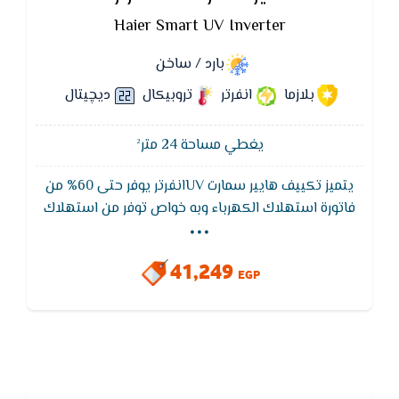
Haier Smart UV Inverter
بارد / ساخن
بلازما
انفرتر
تروبيكال
ديچيتال
يغطي مساحة 24 متر²
يتميز تكييف هايير سمارت UVانفرتر يوفر حتى 60% من
...
فاتورة استهلاك الكهرباء وبه خواص توفر من استهلاك
الكهرباء وايضا تكييف هاير سمارت UVانفرتر يتميز بكباس
يعمل بكفاءه عاليه ويتحمل درجه حراره تصل لفوق 53
41,249
درجه مئويه
EGP