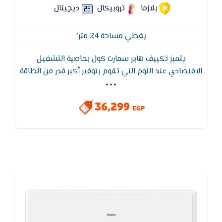
بلازما
تروبيكال
ديچيتال
يغطي مساحة 24 متر²
يتميز تكييف هاير سمارت كول بخاصية التشغيل
...
الاقتصادي عند النوم التي تقوم بتوفير أكبر قدر من الطاقة
و اعطاء اكبر قدر من الراحة أثناء النوم و ايضا تكييف هاير
Haier بخاصية التتبع التي تعمل على وجود سينسور
36,299
بالريموت مما يتيح له قياس درجه الحراره المحيطه للريموت
EGP
و ارسالها الي التكييف ليقوم بضبط أفضل درجة تبريد
للمكان.