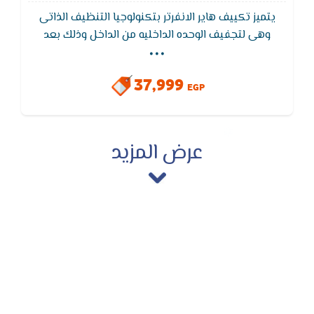
يتميز تكييف هاير الانفرتر بتكنولوجيا التنظيف الذاتى
...
وهى لتجفيف الوحده الداخليه من الداخل وذلك بعد
الإطفاء للحفاظ على الجهاز نظيفا وبدون اى روائح كريها
و ايضا تكييف هاير يعمل بالتحكم في نظام تكييف
37,999
الهواء الخاص بك من داخل و خارج المنزل باستخدام
EGP
الموبيل من خلال تطبيق HIsmart
عرض المزيد