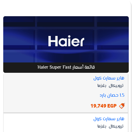
قائمة أسعار Haier Super Fast
هاير سمارت كول
افضل
تروبيكال
بلازما
أسعار
HAIER
مواصفات
سعر
1.5 حصان بارد
SUPER
FAST
19,749 EGP
هاير سمارت كول
تروبيكال
بلازما