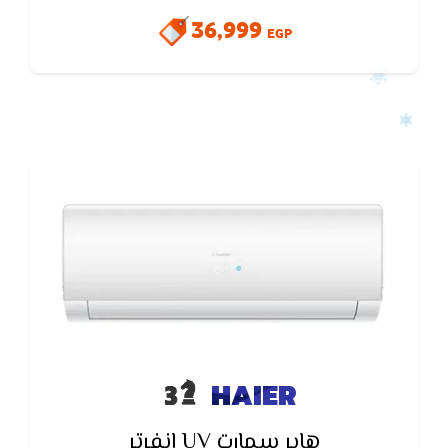
الهيدروجين الذي يلتصق باي جرثومه فيحللها ويقضي
36,999
عليها ويتميز ايضا تكييف هاير سمارت كول Haier بفريون
EGP
410 الموفر في الكهرباء
HAIER
هاير سمارت UV انفرتر