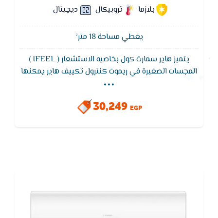
بلازما
تروبيكال
ديچيتال
يغطي مساحة 18 متر²
يتميز هاير سمارت كول بخاصيه الاستشعار ( IFEEL )
...
المجسات الصغيرة في ريموت كنترول تكييف هاير يمكنها
استشعار درجة الحرارة المحيطة، ونقل الإشارة لتعود إلى
الوحدة داخل الغرفة. وبناءًا على ذلك يمكن للوحدة ضبط
30,249
حجم تيار الهواء ودرجة الحرارة لتوفير الحد الأقصى من
EGP
الراحة وتوفير الطاقة و ايضا يتميز باقل ضغط للكهرباء
بالاضافه إلى وايضا تصميم الوحده الخارجيه مضاد للتأكل