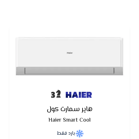
ما يتم وضعها في أسقف الحمامات والممرات القريبة
وكذلك رخص قيمته مقارنة بالتكييف المركزي التقليدي
وغير مكلف من ناحية التأسيس مقارنة بالتكييف المركزي
ولا يتتطلب الكثير من من مجاري الهواء ( الدكت ) .
HAIER
هاير سمارت كول
Haier Smart Cool
بارد فقط