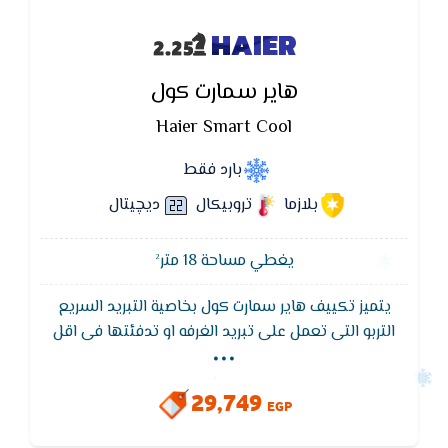
HAIER
هاير سمارت كول
Haier Smart Cool
بارد فقط
بلازما
تروبيكال
ديچيتال
يغطي مساحة 18 متر²
يتميز تكييف هاير سمارت كول بخاصية التبريد السريع
...
التربو التى تعمل على تبريد الغرفه او تدفئتها فى اقل
وقت مما يؤدى إلى استهلاك كهرباء اقل ويتميز ايضا
تكييف هاير سمارت كول Haier بفريون 410 الموفر في
29,749
الكهرباء ويعمل على اقل ضغط للكهرباء بالاضافه إلى
EGP
وايضا تصميم الوحده الخارجيه مضاد للتأكل