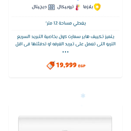
بلازما
تروبيكال
ديچيتال
يغطي مساحة 12 متر²
يتميز تكييف هاير سمارت كول بخاصية التبريد السريع
...
التربو التى تعمل على تبريد الغرفه او تدفئتها فى اقل
وقت مما يؤدى إلى استهلاك كهرباء اقل ويتميز ايضا
تكييف هاير سمارت كول Haier بفريون 410 الموفر في
19,999
الكهرباء ويعمل على اقل ضغط للكهرباء بالاضافه إلى
EGP
وايضا تصميم الوحده الخارجيه مضاد للتأكل