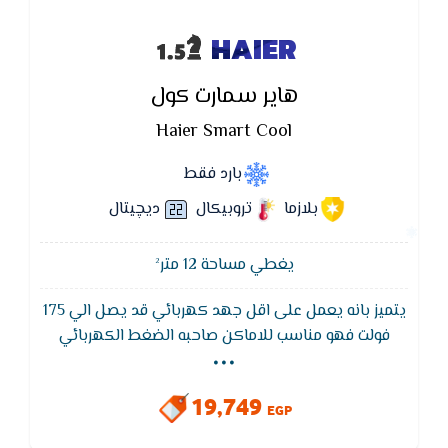
HAIER
هاير سمارت كول
Haier Smart Cool
بارد فقط
بلازما
تروبيكال
ديچيتال
يغطي مساحة 12 متر²
يتميز بانه يعمل على اقل جهد كهربائي قد يصل الي 175
...
فولت فهو مناسب للاماكن صاحبه الضغط الكهربائي
الضعيف وايضا يتميز تكييف هاير سوبر فاست بشاشة
عرض لاظهار اعطال التكييف في شكل رموز و درجات حراره
19,749
التكييف و الغرفه
EGP