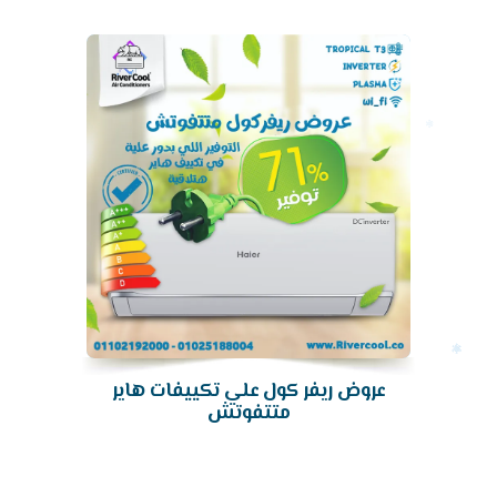
تكييف
عروض ريفر كول علي تكييفات هاير
متتفوتش