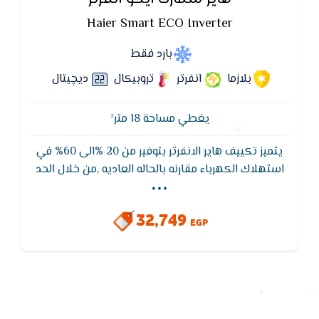
Haier Smart ECO Inverter
بارد فقط
بلازما
انفرتر
تروبيكال
ديچيتال
يغطي مساحة 18 متر²
يتميز تكييف هاير الانفرتر بتوفير من 20 %الى 60% في
...
استهلاك الكهرباء مقارنه بالحاله العاديه ,من خلال الحد
من بروده المكان وبدون القلق من فواتير الكهرباء و ايضا
يتميز باقل ضغط للكهرباء حيث انه يوفر فى استهلاك
32,749
الكهرباء بصورة كبيرة للغاية وهي أكبر مميزات تكييفات
EGP
هاير.