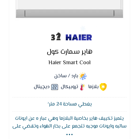
HAIER
هاير سمارت كول
Haier Smart Cool
بارد / ساخن
بلازما
تروبيكال
ديچيتال
يغطي مساحة 24 متر²
يتميز تكييف هاير بخاصية البلازما وهي عبار ه عن ايونات
...
سالبه وايونات موجبه تتجمع على بخار الهواء وتقضي على
الجراثيم والميكروبات العالقه به حيث انها تحتوي على