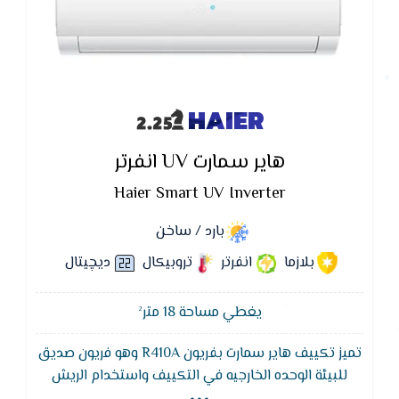
HAIER
هاير سمارت UV انفرتر
Haier Smart UV Inverter
بارد / ساخن
بلازما
انفرتر
تروبيكال
ديچيتال
يغطي مساحة 18 متر²
تميز تكييف هاير سمارت بفريون R410A وهو فريون صديق
...
للبيئة الوحده الخارجيه في التكييف واستخدام الريش
الذهبيه للتبريد يقاوم التأكل وهي طبقه واقيه علي