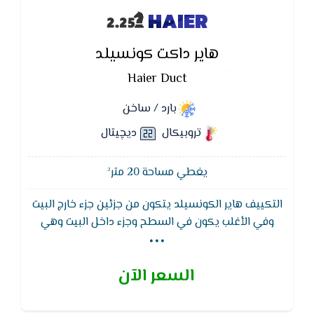
HAIER
هاير داكت كونسيلد
Haier Duct
بارد / ساخن
تروبيكال
ديچيتال
يغطي مساحة 20 متر²
التكييف هاير الكونسيلد يتكون من جزئين جزء خارج البيت
...
وفي الأغلب يكون في السطح وجزء داخل البيت وهي
مراوح الدفع وتكون في الغالب مخفية في السقف
المستعار وبعيدة عن نقطة التوزيع ويتم توصيلها بنقاط
السعر الآن
التوزيع عن طريق ( مجاري هواء ) ومميزات التكييف
المخفي هي الهدوء مقارنة بالتكييف السبلت العادي
والسبب بعد مراوح الدفع عن الغرفة المراد تبريدها وعادة