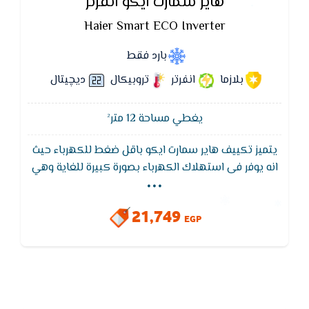
هاير سمارت ايكو انفرتر
Haier Smart ECO Inverter
بارد فقط
بلازما
انفرتر
تروبيكال
ديچيتال
يغطي مساحة 12 متر²
يتميز تكييف هاير سمارت ايكو باقل ضغط للكهرباء حيث
...
انه يوفر فى استهلاك الكهرباء بصورة كبيرة للغاية وهي
أكبر مميزات تكييفات هاير و ايضا تكييف هاير الانفرتر
يقوم الضاغط العاكس بضبط استمرار سرعة الضاغط
21,749
للحفاظ على مستويات درجة الحرارة المطلوبة. علاوة على
EGP
ذلك، يوفر المزيد من الطاقة أكثر من الضاغط التقليدي.