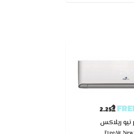
ف عند تشغيله
FRE
 نيو ريلاكس
FreeAir New