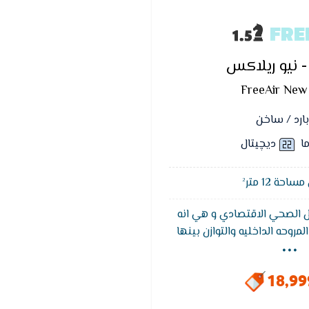
FRE
 - نيو ريلاكس
FreeAir New
بارد / ساخن
ما
ديچيتال
حة 12 متر²
ل الصحي الاقتصادي و هي انه
...
روحه الداخليه والتوازن بينها
حتى تتماشى مع درجة حرارة جسم
قصى راحه وتكييف فري اير فري
18,9
التشغيل الهادئ التى تأخذ حيز
لأنها تعمل على تخفيض صوت