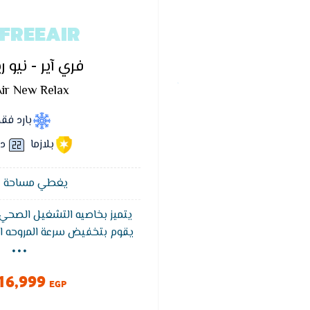
FREEAIR
فري آير - نيو 
ir New Relax
بارد فق
بلازما
دي
يغطي مساحة 12 متر²
يتميز بخاصيه التشغيل الصحي 
...
يقوم بتخفيض سرعة المروحه الدا
وبين درجة حرارة الجو حتى تتما
الانسان لكي يوفر له اقصى راح
16,999
ماكس به ايضا يتميز بالتشغيل 
EGP
كبير من الأهتمام لأنها تع