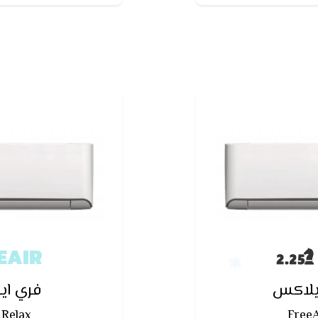
شغيله
التكيي
EAIR
ريلاكس
فري اير
 Relax
FreeA