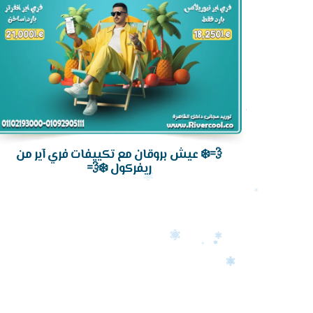
💨❄️ عيش بروقان مع تكييفات فري آير من
ريفركول ❄️💨