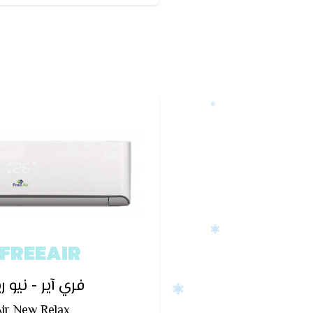
التكييف عند ت
FREEAIR
فري آير - نيو 
ir New Relax