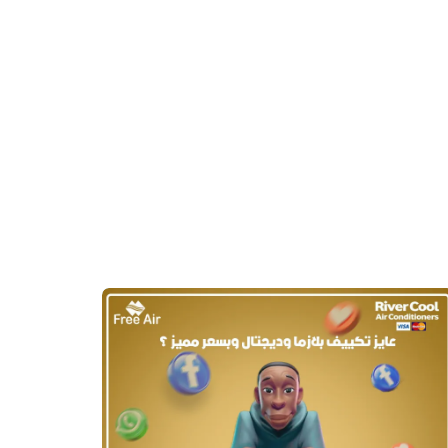
أرخص
سعر
تكييف