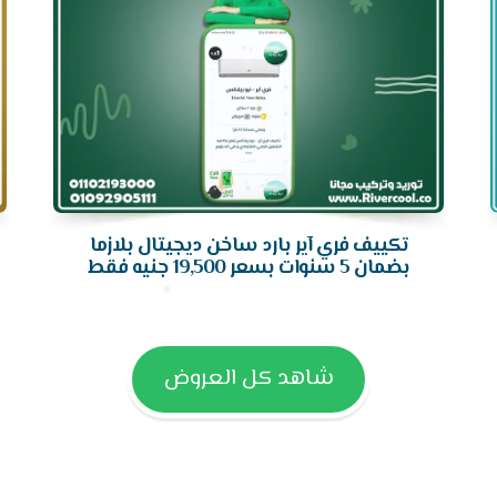
تكييف فري آير بارد ساخن ديجيتال بلازما
بضمان 5 سنوات بسعر 19,500 جنيه فقط
شاهد كل العروض