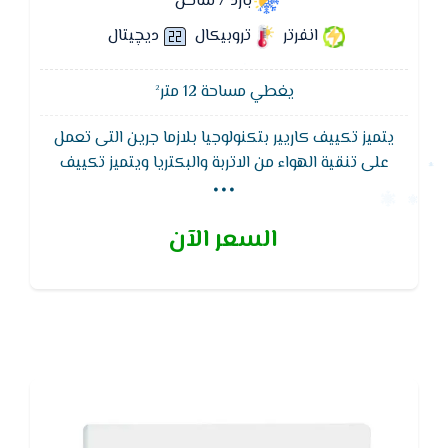
بارد / ساخن
انفرتر
تروبيكال
ديچيتال
يغطي مساحة 12 متر²
يتميز تكييف كاريير بتكنولوجيا بلازما جرين التى تعمل
...
على تنقية الهواء من الاتربة والبكتريا ويتميز تكييف
كاريير وظيفة التنظيف الذاتى لجهاز التكييف لتجفيف
الـمبادل الحرارى للوحدة الداخلية لـمنع تكون الروائح
السعر الآن
والبكتيريا