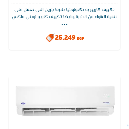
تكييف كاريير به تكنولوجيا بلازما جرين التى تعمل على
...
تنقية الهواء من الاتربة ,وايضا تكييف كاريير اوبتى ماكس
يتميز بوظيفة التنظيف الذاتى لجهاز التكييف لتجفيف
الـمبادل الحرارى للجهاز لـمنع تكون الروائح والاتربة
25,249
EGP