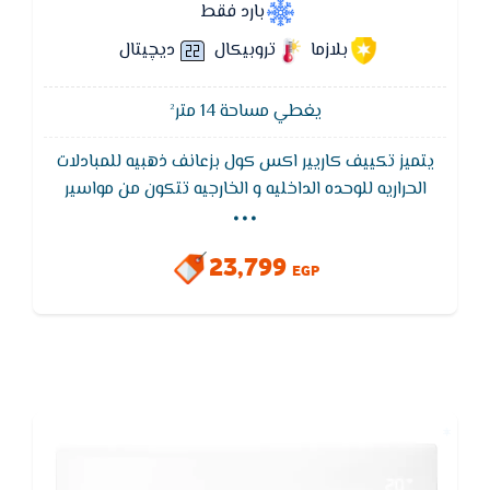
بارد فقط
بلازما
تروبيكال
ديچيتال
يغطي مساحة 14 متر²
يتميز تكييف كاريير اكس كول بزعانف ذهبيه للمبادلات
...
الحراريه للوحده الداخليه و الخارجيه تتكون من مواسير
نحاس عاليه الجوده بها تجاويف داخليه تعمل على زياده
سطح التبادل الحراري بين الفريون و الهواء بالاضافه الي
23,799
زعانف ألمونيوم ذهبيه معالجه كميائيا لزيادة الكفاءه و عمر
EGP
جهاز التكييف و تقليل الإستهلاك الكهربائي