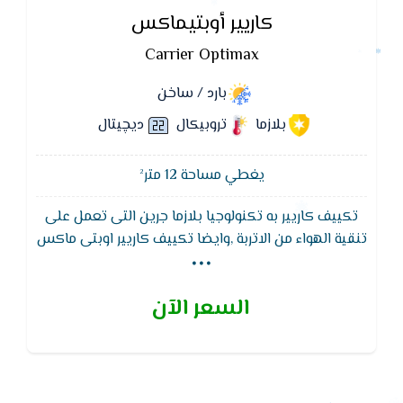
كاريير أوبتيماكس
Carrier Optimax
بارد / ساخن
بلازما
تروبيكال
ديچيتال
يغطي مساحة 12 متر²
تكييف كاريير به تكنولوجيا بلازما جرين التى تعمل على
...
تنقية الهواء من الاتربة ,وايضا تكييف كاريير اوبتى ماكس
يتميز بوظيفة التنظيف الذاتى لجهاز التكييف لتجفيف
الـمبادل الحرارى للجهاز لـمنع تكون الروائح والاتربة
السعر الآن