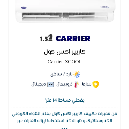
CARRIER
كاريير اكس كول
Carrier XCOOL
بارد / ساخن
بلازما
تروبيكال
ديچيتال
يغطي مساحة 14 متر²
من مميزات تكييف كاريير اكس كول بفلتر الهواء الكربوني
...
الكتروستاتيك و هو الاكثر استخداما لإزاله الغازات عبر
طبقه من الكربون النشط و يسمي ايضا الفحم النشط و