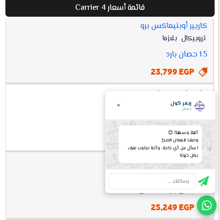
قائمة أسعار Carrier 4
كاريير أوبتيماكس برو
افضل
تروبيكال
بلازما
أسعار
مواصفات
سعر
CARRIER
1.5 حصان بارد
4
23,799 EGP
كاريير اكس كول
ريفر كول
×
تروبيكال
بلازما
متصل
1.5 حصان بارد
أهلاً وسهلاً! 😊
23,799 EGP
وصلت للمكان الصح!
اسأل عن أي حاجة، وأحنا نجاوب عليك
بكل خبرتنا
كاريير اوبتيماكس برو
تروبيكال
بلازما
1.5 حصان بارد / ساخن
25,249 EGP