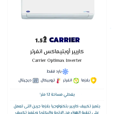
CARRIER
كاريير أوبتيماكس انفرتر
Carrier Optimax Inverter
بارد فقط
بلازما
انفرتر
تروبيكال
ديچيتال
يغطي مساحة 12 متر²
يتميز تكييف كاريير بتكنولوجيا بلازما جرين التى تعمل
على تنقية الهواء من الاتربة والبكتريا ويتميز تكييف