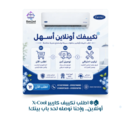
تكييف
🏠❄️ اطلب تكييف كاريير X-Cool
أونلاين... وإحنا نوصله لحد باب بيتك!