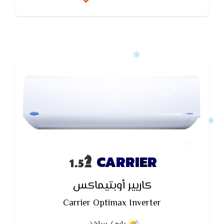
هواء ) ومميزات التكييف المخفي هي الهدوء مقارنة
بالتكييف السبلت العادي والسبب بعد مراوح الدفع عن
الغرفة المراد تبريدها وعادة ما يتم وضعها في أسقف
الحمامات والممرات القريبة وكذلك رخص قيمته مقارنة
بالتكييف المركزي التقليدي وغير مكلف من ناحية
التأسيس مقارنة بالتكييف المركزي ولا يتتطلب الكثير من
من مجاري الهواء ( الدكت ) .
CARRIER
كاريير أوبتيماكس
Carrier Optimax Inverter