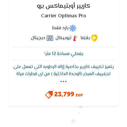
كاريير أوبتيماكس برو
Carrier Optimax Pro
بارد فقط
بلازما
تروبيكال
ديچيتال
يغطي مساحة 12 متر²
يتميز تكييف كاريير بخاصية إزاله الرطوبه التى تعمل على
...
تجفييف المبخر (الوحدة الداخلية ) من اى قطرات مياة
لضمان عدم صدور اى روائح كريهة من الوحده الداخلية
ويتميز تكييف كاريير بخاصية التروبيكال الاستوائى
23,799
EGP