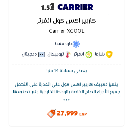
CARRIER
كاريير اكس كول انفرتر
Carrier XCOOL
بارد فقط
بلازما
انفرتر
تروبيكال
ديچيتال
يغطي مساحة 14 متر²
يتميز تكييف كاريير اكس كول علي القدرة على التحمل
...
جميع الأجزاء الصاج الخاصة بالوحدة الخارجية يتم تصنيعها
من الصاج المجلفن المعالج كيميائيا مقاومة جميع
العوامل الجوية المسببة للصدأ. كابينة الوحدة الخارجية يتم
27,999
دهانها أوتوماتيكيا بطريقة الدهان الالكتروستاتيكى
EGP
ويكون سمك طبقة الدهان من 60 إلى 80 ميكرون مقاومة
للصدأ وظروف العوامل الجوية.