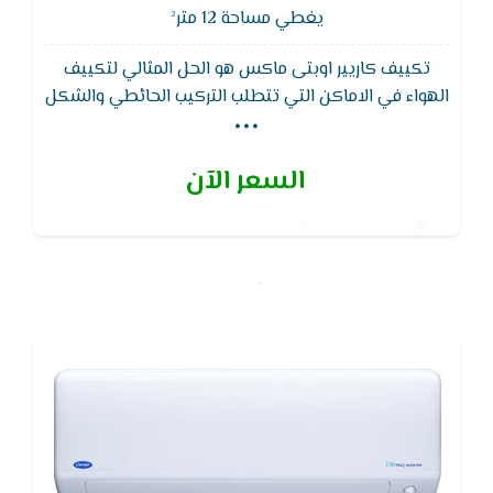
يغطي مساحة 12 متر²
تكييف كاريير اوبتى ماكس هو الحل المثالي لتكييف
...
الهواء في الاماكن التي تتطلب التركيب الحائطي والشكل
الجمالى ويتميز تكييف كاريير بافضل توزيع للهواء واقل
استهلاك للكهرباء ويعمل التكييف علي نظام التشغيل
السعر الآن
الصامت