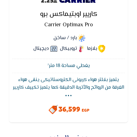
كاريير اوبتيماكس برو
Carrier Optimax Pro
بارد / ساخن
بلازما
تروبيكال
ديچيتال
يغطي مساحة 18 متر²
يتميز بفلتر هواء كربونى الكتروستاتيكى ينقى هواء
...
الغرفة من الروائح والأتربة الدقيقة كما يتميز تكييف كاريير
بمراوح عالية الكفاءة ومصممة بتكنولوجيا كاريير للمراوح
التي تعطي أكبر معدل تدفق هواء عند جميع سرعات
36,599
الـمروحة نتيجة زيادة حركة انسياب الهواء.
EGP