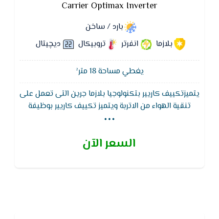
Carrier Optimax Inverter
بارد / ساخن
بلازما
انفرتر
تروبيكال
ديچيتال
يغطي مساحة 18 متر²
يتميزتكييف كاريير بتكنولوجيا بلازما جرين التى تعمل على
...
تنقية الهواء من الاتربة ويتميز تكييف كاريير بوظيفة
التنظيف الذاتى لجهاز التكييف لتجفيف الـمبادل الحرارى
للوحدة الداخلية لـمنع تكون الروائح والبكتيريا والعفن
السعر الآن