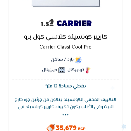
CARRIER
كاريير كونسيلد كلاسي كول برو
Carrier Classi Cool Pro
بارد / ساخن
تروبيكال
ديچيتال
يغطي مساحة 12 متر²
التكييف المخفي الكونسيلد يتكون من جزئين جزء خارج
...
البيت وفي الأغلب يكون تكييف كاريير كونسيلد في
السطح وجزء داخل البيت وهي مراوح الدفع وتكون في
الغالب مخفية في السقف المستعار وبعيدة عن نقطة
35,679
التوزيع ويتم توصيلها بنقاط التوزيع عن طريق ( مجاري
EGP