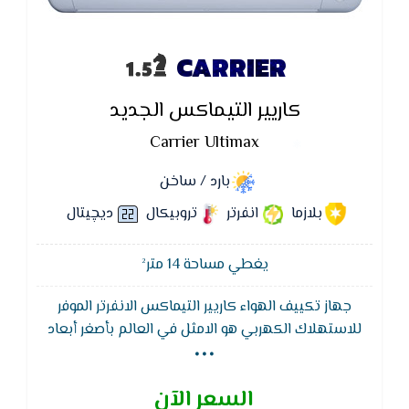
CARRIER
كاريير التيماكس الجديد
Carrier Ultimax
بارد / ساخن
بلازما
انفرتر
تروبيكال
ديچيتال
يغطي مساحة 14 متر²
جهاز تكييف الهواء كاريير التيماكس الانفرتر الموفر
...
للاستهلاك الكهربي هو الامثل في العالم بأصغر أبعاد
ممكنه و بقدرات وتكنولوجيا هائلة
السعر الآن