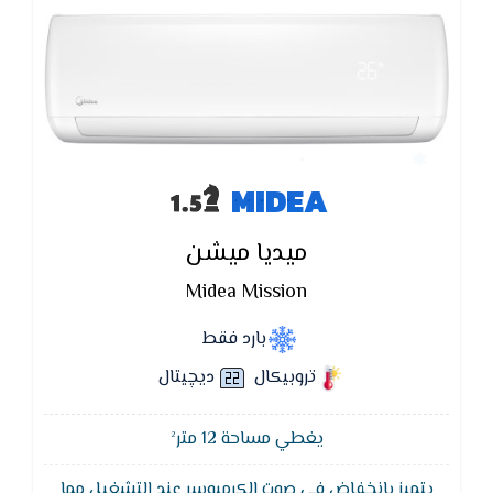
MIDEA
ميديا ميشن
Midea Mission
بارد فقط
تروبيكال
ديچيتال
يغطي مساحة 12 متر²
يتميز بانخفاض في صوت الكرمبوسر عند التشغيل مما