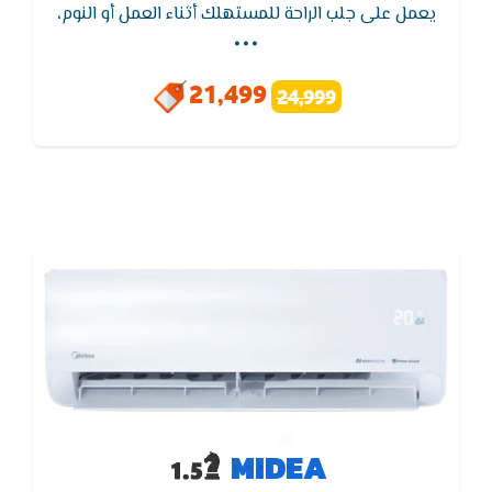
...
يعمل على جلب الراحة للمستهلك أثناء العمل أو النوم،
وعند غلق الجهاز لا تشعر بوجود ضوضاء كما في بقي
الأجهزة الأخري لأنه مزود بخاصية كتم الصوت أثناء
21,499
24,999
التشغيل,يتميز تكييف ميديا - MIDEA بوظيفة إعادة
التشغيل التلقائى لجهاز التكييف بدون وحدة التحكم
اللاسلكية
MIDEA