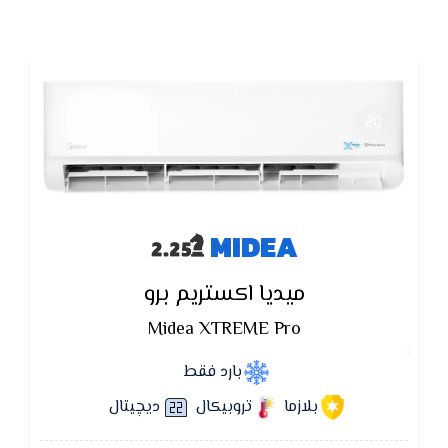
الأمثل للهواء والتوزيع المثالي، نظام جديد يجمع بين
التبريد السريع وتوزيع الهواء المتساوي المثالي والشكل
الأنيق والتوفير في إستهلاك الكهرباء.
MIDEA
ميديا اكستريم برو
Midea XTREME Pro
بارد فقط
بلازما
تروبيكال
ديچيتال