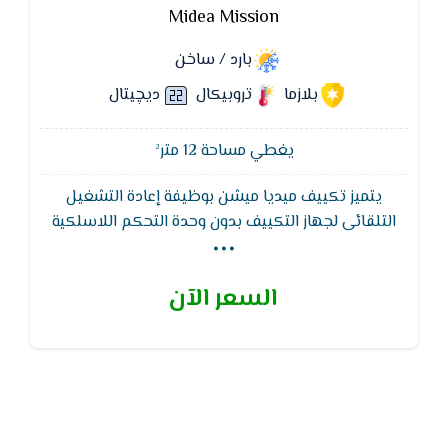
Midea Mission
بارد / ساخن
بلازما
تروبيكال
ديچيتال
يغطي مساحة 12 متر²
يتميز تكييف ميديا ميشن بوظيفة إعادة التشغيل
...
التلقائى لجهاز التكييف بدون وحدة التحكم اللاسلكية
ويقوم تكييف ميديا - MIDEA بالاحتفاظ بذاكرة التشغيل
عند رجوع التيار الكهربائى بعد انقطاعه.يتميز بوجود 7
السعر الآن
فلاتر تنقيه لمقاومه الاتربه و الجراثيم و ادخنه السجائر