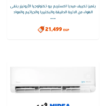
يتميز تكييف ميديا اكستريم برو تكنولوجيا الأيونيزر ينقى
...
الهواء من الاتربة الدقيقة والبكتيريا والجراثيم والمواد
المسببة للحساسية. - يزيل دخان السجائر وأي أدخنة أخرى
والروائح الغير مستحبة. - يقضى على الملوثات العضوية
21,499
والكيميائية الضارة. - يخفف التعب والحساسية وآلالام
EGP
الجسدية والامراض. - زيادة الشعور بالهدوء والراحة. -
يحسن مستوى النشاط والحيوية.