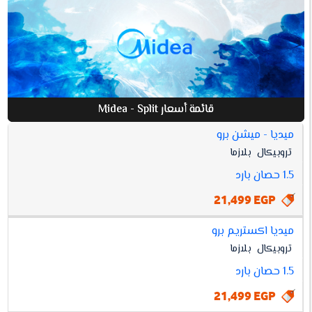
قائمة أسعار Midea - Split
ميديا - ميشن برو
افضل
تروبيكال
بلازما
أسعار
مواصفات
سعر
MIDEA
1.5 حصان بارد
- SPLIT
21,499 EGP
ميديا اكستريم برو
تروبيكال
بلازما
1.5 حصان بارد
21,499 EGP