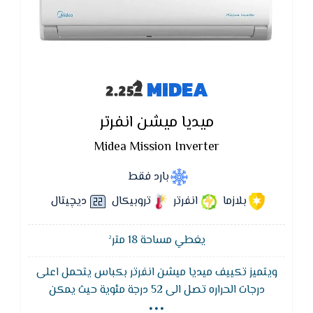
MIDEA
ميديا ميشن انفرتر
Midea Mission Inverter
بارد فقط
بلازما
انفرتر
تروبيكال
ديچيتال
يغطي مساحة 18 متر²
ويتميز تكييف ميديا ميشن انفرتر بكباس يتحمل اعلى
...
درجات الحراره تصل الى 52 درجة مئوية حيث يمكن
للكومبريسور العمل فى اصعب الظروف البيئية ويوجد