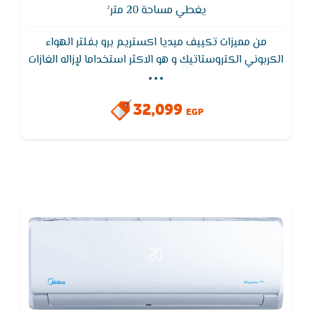
يغطي مساحة 20 متر²
من مميزات تكييف ميديا اكستريم برو بفلتر الهواء
...
الكربوني الكتروستاتيك و هو الاكثر استخداما لإزاله الغازات
عبر طبقه من الكربون النشط و يسمي ايضا الفحم النشط
و يستخدم عاده لإزاله المركبات العضويه المتطايره
32,099
المنبعثه عاده في المنزل كما يستخدم ايضا لإزاله الروائح
EGP
الكريهه من الهواء