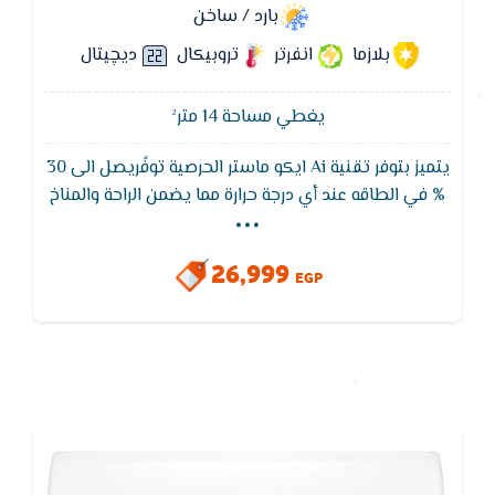
بارد / ساخن
بلازما
انفرتر
تروبيكال
ديچيتال
يغطي مساحة 14 متر²
يتميز بتوفر تقنية Ai ايكو ماستر الحرصية توفًريصل الى 30
...
% في الطاقه عند أي درجة حرارة مما يضمن الراحة والمناخ
المثالي لمساحتك كما ايضا يتميز تكييف ايكو ماستر
بخاصية التحكم بالرطوبة بالذكاء الأصطناعي وإمكانية
26,999
الأتصال بالتطبيقات، وظيفة فلاش كول، وحماية Guard
EGP
Prime وغيرها الكثير