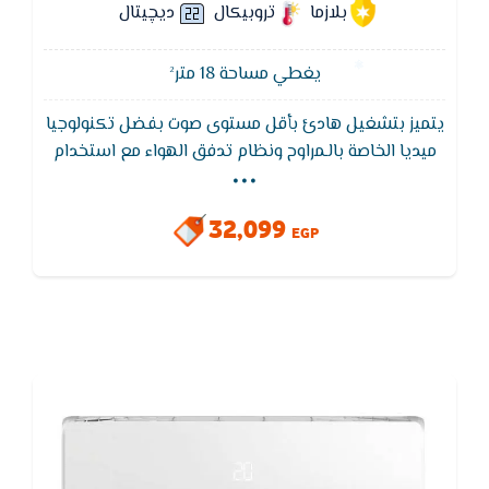
بلازما
تروبيكال
ديچيتال
يغطي مساحة 18 متر²
يتميز بتشغيل هادئ بأقل مستوى صوت بفضل تكنولوجيا
...
ميديا الخاصة بالـمراوح ونظام تدفق الهواء مع استخدام
ضاغط هادئ التشغيل,يحتوي تكييف Midea على فلاتر
تنظيف الهواء مضاده للاترابه تنظف الهواء من الاتربه
32,099
الملوثه حتى تكون صحيه على المستهلك
EGP