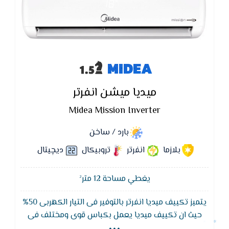
MIDEA
ميديا ميشن انفرتر
Midea Mission Inverter
بارد / ساخن
بلازما
انفرتر
تروبيكال
ديچيتال
يغطي مساحة 12 متر²
يتميز تكييف ميديا انفرتر بالتوفير فى التيار الكهربى 50%
...
حيث ان تكييف ميديا يعمل بكباس قوى ومختلف فى
توفير الجهد الكهربى كما يتميز تكييف ميديا ميشن