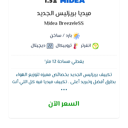
ميديا بريزليس الجديد
Midea BreezeleSS
بارد / ساخن
انفرتر
تروبيكال
ديچيتال
يغطي مساحة 12 متر²
تكييف بريزليس الجديد بخصائص مميزه لتوزيع الهواء
...
بطرق أفضل وتبريد أعلى . تكييف ميديا فيه كل اللي أنت
محتاجه، تحتوي الوحدة الداخلية لتكييف بريزليس على
عاكسات مزدوجة (فتحات) ذات فتحات تهوية و 7928 فتحة
السعر الآن
صغيرة للتوزيع المنتظم للهواء البارد. بالإضافة إلى ذلك ،
يعتبر BreezeleSS أول مكيف منفصل بفتحات تهوية
جانبية. تم تصميم هذه المقابس على شكل حرف S
خصيصًا للعمل مع فتحات التهوية الأمامية لضمان التدفق