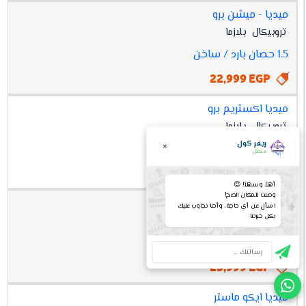
ميديا - ميشن برو
تروبيكال
بلازما
1.5 حصان بارد / ساخن
22,999 EGP
ميديا اكستريم برو
تروبيكال
بلازما
ريفر كول
×
1.5 حصان بارد / ساخن
متصل
22,999 EGP
أهلاً وسهلاً! 😊
وصلت للمكان الصح!
ميديا ايكو ماستر
اسأل عن أي حاجة، وأحنا نجاوب عليك
بكل خبرتنا
انفرتر
تروبيكال
بلازما
1.5 حصان بارد
25,999 EGP
ميديا ايكو ماستر