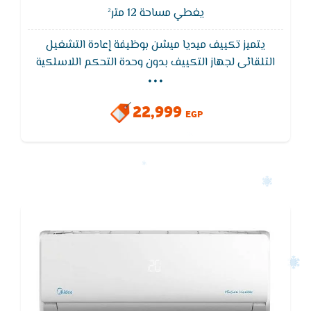
يغطي مساحة 12 متر²
يتميز تكييف ميديا ميشن بوظيفة إعادة التشغيل
...
التلقائى لجهاز التكييف بدون وحدة التحكم اللاسلكية
ويقوم تكييف ميديا - MIDEA بالاحتفاظ بذاكرة التشغيل
عند رجوع التيار الكهربائى بعد انقطاعه.يتميز بوجود 7
22,999
فلاتر تنقيه لمقاومه الاتربه و الجراثيم و ادخنه السجائر
EGP