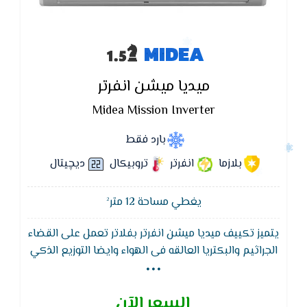
MIDEA
ميديا ميشن انفرتر
Midea Mission Inverter
بارد فقط
بلازما
انفرتر
تروبيكال
ديچيتال
يغطي مساحة 12 متر²
يتميز تكييف ميديا ميشن انفرتر بفلاتر تعمل على القضاء
...
الجراثيم والبكتريا العالقه فى الهواء وايضا التوزيع الذكي
وهو ان يقوم بتوزيع الهواء بشكل مستمر علي وضع
Swing حتى يقوم بتغطية المكان بالبروده بشكل افضل
السعر الآن