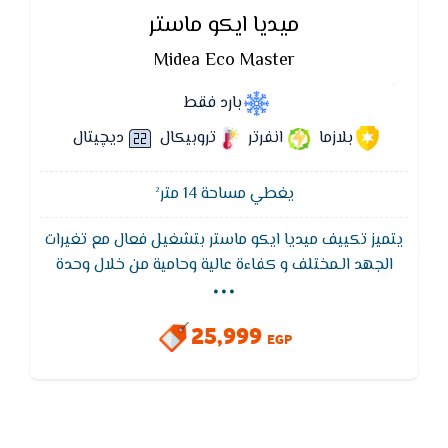
ميديا ايكو ماستر
Midea Eco Master
بارد فقط
بلازما
انفرتر
تروبيكال
ديچيتال
يغطي مساحة 14 متر²
يتميز تكييف ميديا ايكو ماستر بتشغيل فعال مع تغيرات
...
الجهد الـمختلف و كفاءة عالية وحامية من خلال وحدة
التحكم الكهربائية الرئيسية الذكية التي تعمل على
تحسين الأداء بفضل قدرتها على تحمل تغيرات الجهد من
25,999
١٦٥ فولت إلى ٢٦٥ فولت.
EGP