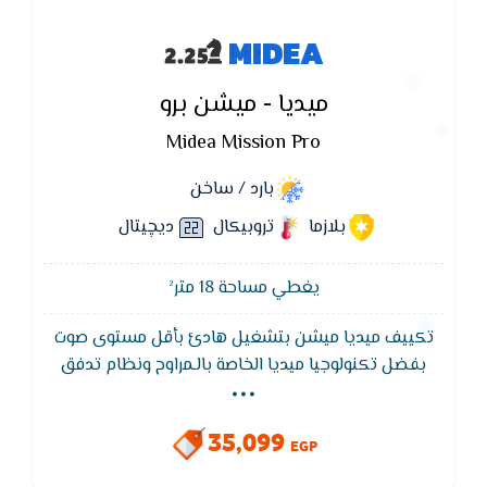
MIDEA
ميديا - ميشن برو
Midea Mission Pro
بارد / ساخن
بلازما
تروبيكال
ديچيتال
يغطي مساحة 18 متر²
تكييف ميديا ميشن بتشغيل هادئ بأقل مستوى صوت
...
بفضل تكنولوجيا ميديا الخاصة بالـمراوح ونظام تدفق
الهواء مع استخدام ضاغط هادئ التشغيل , و ايضا يتميز
تكييف Midea بكباس استوائي تروبيكال يتحمل حتي 52
35,099
درجه مئويه
EGP