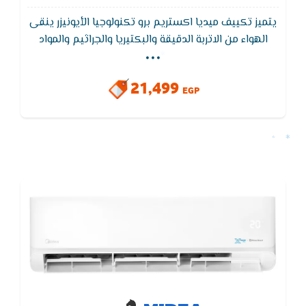
يتميز تكييف ميديا اكستريم برو تكنولوجيا الأيونيزر ينقى
...
الهواء من الاتربة الدقيقة والبكتيريا والجراثيم والمواد
المسببة للحساسية. - يزيل دخان السجائر وأي أدخنة أخرى
والروائح الغير مستحبة. - يقضى على الملوثات العضوية
21,499
والكيميائية الضارة. - يخفف التعب والحساسية وآلالام
EGP
الجسدية والامراض. - زيادة الشعور بالهدوء والراحة. -
يحسن مستوى النشاط والحيوية.