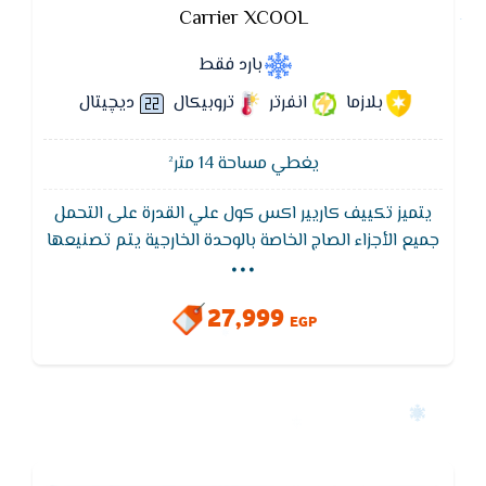
Carrier XCOOL
بارد فقط
بلازما
انفرتر
تروبيكال
ديچيتال
يغطي مساحة 14 متر²
يتميز تكييف كاريير اكس كول علي القدرة على التحمل
...
جميع الأجزاء الصاج الخاصة بالوحدة الخارجية يتم تصنيعها
من الصاج المجلفن المعالج كيميائيا مقاومة جميع
العوامل الجوية المسببة للصدأ. كابينة الوحدة الخارجية يتم
27,999
دهانها أوتوماتيكيا بطريقة الدهان الالكتروستاتيكى
EGP
ويكون سمك طبقة الدهان من 60 إلى 80 ميكرون مقاومة
للصدأ وظروف العوامل الجوية.