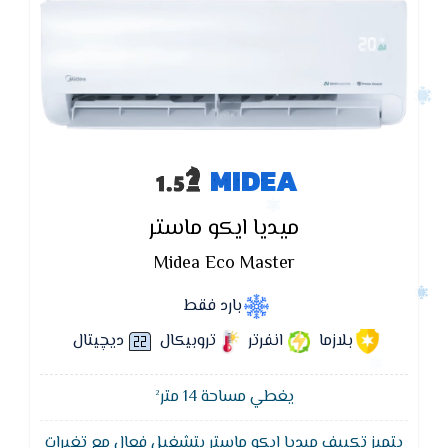
MIDEA
ميديا ايكو ماستر
Midea Eco Master
بارد فقط
بلازما
انفرتر
تروبيكال
ديچيتال
يغطي مساحة 14 متر²
يتميز تكييف ميديا ايكو ماستر بتشغيل فعال مع تغيرات