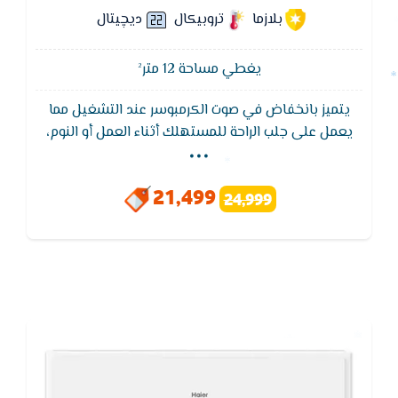
بلازما
تروبيكال
ديچيتال
يغطي مساحة 12 متر²
يتميز بانخفاض في صوت الكرمبوسر عند التشغيل مما
...
يعمل على جلب الراحة للمستهلك أثناء العمل أو النوم،
وعند غلق الجهاز لا تشعر بوجود ضوضاء كما في بقي
الأجهزة الأخري لأنه مزود بخاصية كتم الصوت أثناء
21,499
24,999
التشغيل,يتميز تكييف ميديا - MIDEA بوظيفة إعادة
التشغيل التلقائى لجهاز التكييف بدون وحدة التحكم
اللاسلكية