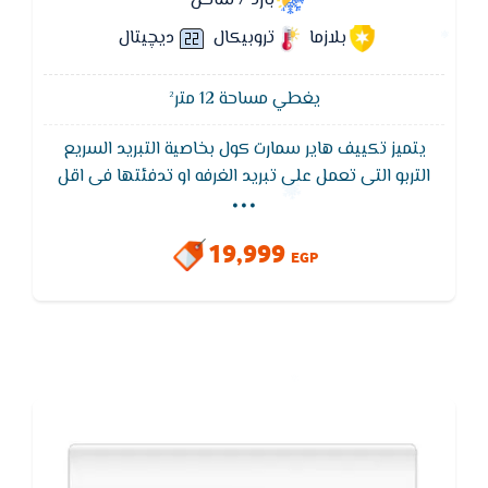
بارد / ساخن
بلازما
تروبيكال
ديچيتال
يغطي مساحة 12 متر²
يتميز تكييف هاير سمارت كول بخاصية التبريد السريع
...
التربو التى تعمل على تبريد الغرفه او تدفئتها فى اقل
وقت مما يؤدى إلى استهلاك كهرباء اقل ويتميز ايضا
تكييف هاير سمارت كول Haier بفريون 410 الموفر في
19,999
الكهرباء ويعمل على اقل ضغط للكهرباء بالاضافه إلى
EGP
وايضا تصميم الوحده الخارجيه مضاد للتأكل