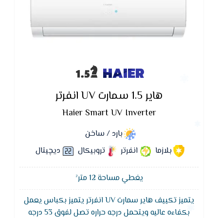
HAIER
هاير 1.5 سمارت UV انفرتر
Haier Smart UV Inverter
بارد / ساخن
بلازما
انفرتر
تروبيكال
ديچيتال
يغطي مساحة 12 متر²
يتميز تكييف هاير سمارت UV انفرتر يتميز بكباس يعمل
بكفاءه عاليه ويتحمل درجه حراره تصل لفوق 53 درجه