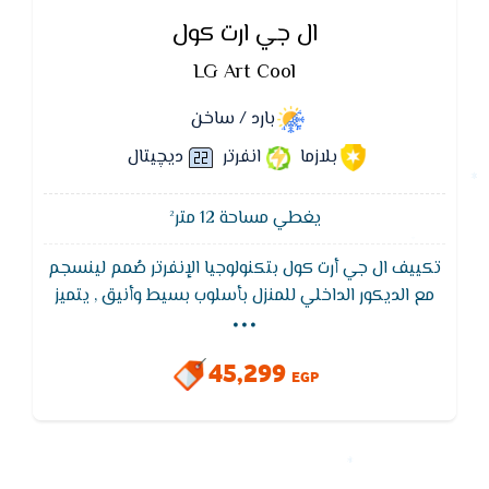
ال جي ارت كول
LG Art Cool
بارد / ساخن
بلازما
انفرتر
ديچيتال
يغطي مساحة 12 متر²
تكييف ال جي أرت كول بتكنولوجيا الإنفرتر صُمم لينسجم
...
مع الديكور الداخلي للمنزل بأسلوب بسيط وأنيق , يتميز
تكييف ال جي بزجاج عاكس في المقدمة ليعزز من الجمال
الداخلي والتكامل ويوفر جمالا دائمًا من خلال متانة المادة
45,299
الزجاجية
EGP