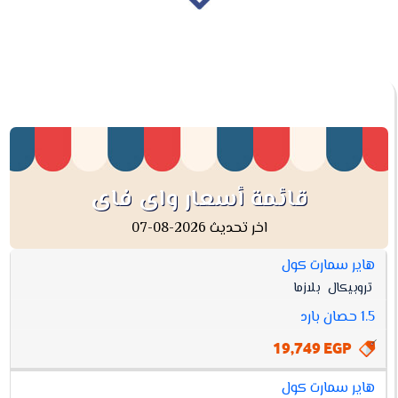
قائمة أسعار واى فاى
اخر تحديث 2026-08-07
هاير سمارت كول
افضل
تروبيكال
بلازما
أسعار
مواصفات
سعر
واى
1.5 حصان بارد
فاى
19,749 EGP
هاير سمارت كول