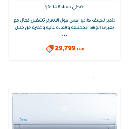
يغطي مساحة 14 متر²
يتميز تكييف كاريير اكس كول الانفرتر تشغيل فعال مع
...
تغيرات الجهد الـمختلفة وكفاءة عالية وحماية من خلال
وحدة التحكم الكهربائية الرئيسية الذكية التي تعمل على
تحسين الأداء بفضل قدرتها على تحمل تغيرات الجهد من
29,799
165 فولت إلى 265 فولت
EGP