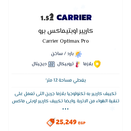
CARRIER
كاريير اوبتيماكس برو
Carrier Optimax Pro
بارد / ساخن
بلازما
تروبيكال
ديچيتال
يغطي مساحة 12 متر²
تكييف كاريير به تكنولوجيا بلازما جرين التى تعمل على
...
تنقية الهواء من الاتربة ,وايضا تكييف كاريير اوبتى ماكس
يتميز بوظيفة التنظيف الذاتى لجهاز التكييف لتجفيف
الـمبادل الحرارى للجهاز لـمنع تكون الروائح والاتربة
25,249
EGP