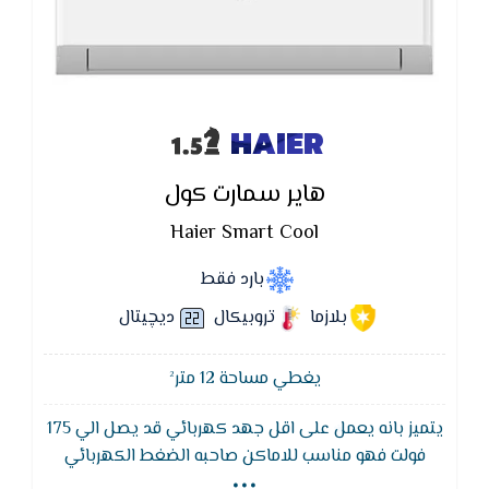
HAIER
هاير سمارت كول
Haier Smart Cool
بارد فقط
بلازما
تروبيكال
ديچيتال
يغطي مساحة 12 متر²
يتميز بانه يعمل على اقل جهد كهربائي قد يصل الي 175
...
فولت فهو مناسب للاماكن صاحبه الضغط الكهربائي
الضعيف وايضا يتميز تكييف هاير سوبر فاست بشاشة