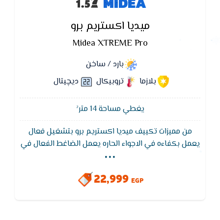
MIDEA
ميديا اكستريم برو
Midea XTREME Pro
بارد / ساخن
بلازما
تروبيكال
ديچيتال
يغطي مساحة 14 متر²
من مميزات تكييف ميديا اكستريم برو بتشغيل فعال
...
يعمل بكفاءه في الاجواء الحاره يعمل الضاغط الفعال في
درجات حراره خارجيه عاليه T3 تصل الي 55 درجه مئويه
بكفاءه عاليه و استهلاك منخفض للكهرباء مما يؤدي الي
22,999
تبريد قوي حقيقي للمكان المكيف
EGP