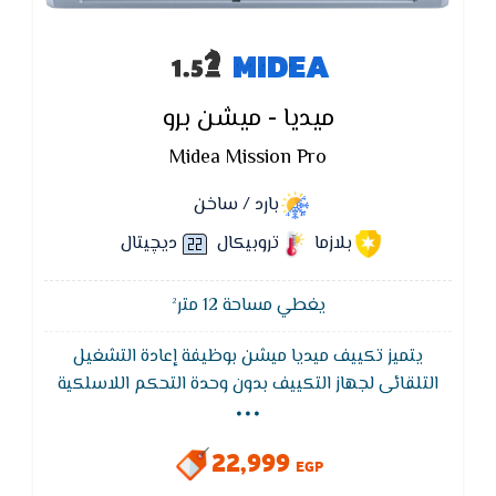
MIDEA
ميديا - ميشن برو
Midea Mission Pro
بارد / ساخن
بلازما
تروبيكال
ديچيتال
يغطي مساحة 12 متر²
يتميز تكييف ميديا ميشن بوظيفة إعادة التشغيل
...
التلقائى لجهاز التكييف بدون وحدة التحكم اللاسلكية
ويقوم تكييف ميديا - MIDEA بالاحتفاظ بذاكرة التشغيل
عند رجوع التيار الكهربائى بعد انقطاعه.يتميز بوجود 7
22,999
فلاتر تنقيه لمقاومه الاتربه و الجراثيم و ادخنه السجائر
EGP