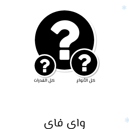
كل الأنواع
كل القدرات
واى فاى