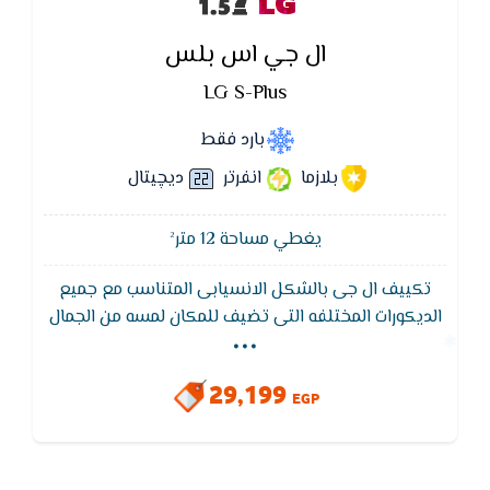
LG
ال جي اس بلس
LG S-Plus
بارد فقط
بلازما
انفرتر
ديچيتال
يغطي مساحة 12 متر²
تكييف ال جى بالشكل الانسيابى المتناسب مع جميع
...
الديكورات المختلفه التى تضيف للمكان لمسه من الجمال
,يتميز تكييف ال جي بفلاتر منقية للاتربة والتى تعمل
على تنظيف الهواء لكى تستمتع بهواء صحى ليس به اى
29,199
ملوثات
EGP