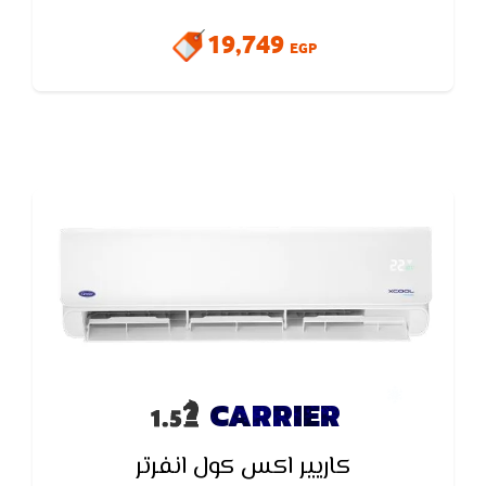
عرض لاظهار اعطال التكييف في شكل رموز و درجات حراره
19,749
التكييف و الغرفه
EGP
CARRIER
كاريير اكس كول انفرتر