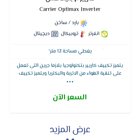
Carrier Optimax Inverter
بارد / ساخن
انفرتر
تروبيكال
ديچيتال
يغطي مساحة 12 متر²
يتميز تكييف كاريير بتكنولوجيا بلازما جرين التى تعمل
...
على تنقية الهواء من الاتربة والبكتريا ويتميز تكييف
كاريير وظيفة التنظيف الذاتى لجهاز التكييف لتجفيف
الـمبادل الحرارى للوحدة الداخلية لـمنع تكون الروائح
السعر الآن
والبكتيريا
عرض المزيد