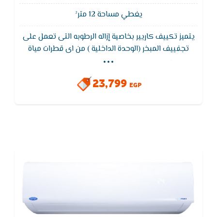
يغطي مساحة 12 متر²
يتميز تكييف كاريير بخاصية إزاله الرطوبه التى تعمل على
...
تجفييف المبخر (الوحدة الداخلية ) من اى قطرات مياة
لضمان عدم صدور اى روائح كريهة من الوحده الداخلية
ويتميز تكييف كاريير بخاصية التروبيكال الاستوائى
23,799
EGP