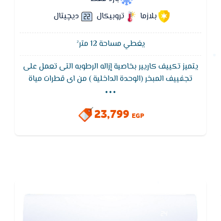
بلازما
تروبيكال
ديچيتال
يغطي مساحة 12 متر²
يتميز تكييف كاريير بخاصية إزاله الرطوبه التى تعمل على
...
تجفييف المبخر (الوحدة الداخلية ) من اى قطرات مياة
لضمان عدم صدور اى روائح كريهة من الوحده الداخلية
ويتميز تكييف كاريير بخاصية التروبيكال الاستوائى
23,799
EGP