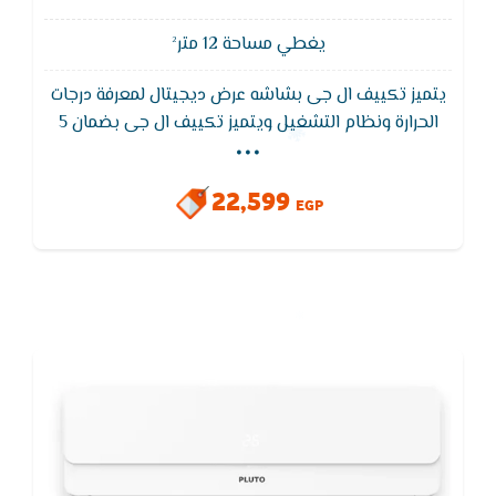
يغطي مساحة 12 متر²
يتميز تكييف ال جى بشاشه عرض ديجيتال لمعرفة درجات
...
الحرارة ونظام التشغيل ويتميز تكييف ال جى بضمان 5
سنوات على الجهاز بالكامل ,التميز بخاصية التشغيل
التلقائى وهو اعادة تشغيل نفسه اتوماتيكيا عند عودة
22,599
الكهرباء
EGP