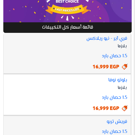
قائمة أسعار كل التكييفات
فري آير - نيو ريلاكس
افضل
بلازما
أسعار
مواصفات
سعر
كل
1.5 حصان بارد
التكييفات
16,999 EGP
بلوتو نوفا
بلازما
1.5 حصان بارد
16,999 EGP
فريش تربو
1.5 حصان بارد