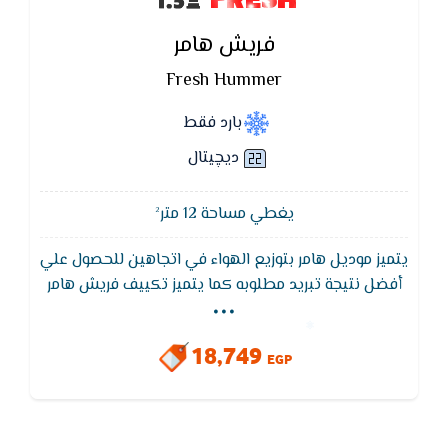
فريش هامر
Fresh Hummer
بارد فقط
ديچيتال
يغطي مساحة 12 متر²
يتميز موديل هامر بتوزيع الهواء في اتجاهين للحصول علي
...
أفضل نتيجة تبريد مطلوبه كما يتميز تكييف فريش هامر
بضمان 5 سنوات من مصنع فريش,خاصية التشغيل
التلقائى يقوم التكييف بتشغيل نفسه تلقائيا عند عودة
18,749
التيار الكهربائى و لكن هذا يحدث أذا كان التكييف يعمل
EGP
قبل أنقطاع الكهرباء