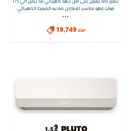
يتميز بانه يعمل على اقل جهد كهربائي قد يصل الي 175
...
فولت فهو مناسب للاماكن صاحبه الضغط الكهربائي
الضعيف وايضا يتميز تكييف هاير سوبر فاست بشاشة
عرض لاظهار اعطال التكييف في شكل رموز و درجات حراره
19,749
التكييف و الغرفه
EGP
PLUTO