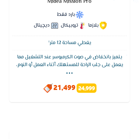
Midea Mission Pro
بارد فقط
بلازما
تروبيكال
ديچيتال
يغطي مساحة 12 متر²
يتميز بانخفاض في صوت الكرمبوسر عند التشغيل مما
...
يعمل على جلب الراحة للمستهلك أثناء العمل أو النوم،
وعند غلق الجهاز لا تشعر بوجود ضوضاء كما في بقي
الأجهزة الأخري لأنه مزود بخاصية كتم الصوت أثناء
21,499
24,999
التشغيل,يتميز تكييف ميديا - MIDEA بوظيفة إعادة
التشغيل التلقائى لجهاز التكييف بدون وحدة التحكم
اللاسلكية