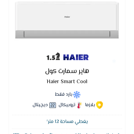
HAIER
هاير سمارت كول
Haier Smart Cool
بارد فقط
بلازما
تروبيكال
ديچيتال
يغطي مساحة 12 متر²