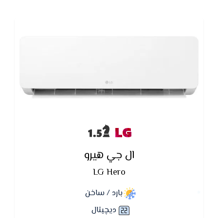
LG
ال جي هيرو
LG Hero
بارد / ساخن
ديچيتال