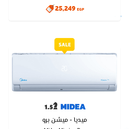
الـمبادل الحرارى للجهاز لـمنع تكون الروائح والاتربة
25,249
EGP
MIDEA
ميديا - ميشن برو