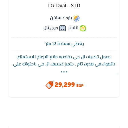
LG Dual - STD
بارد / ساخن
انفرتر
ديچيتال
يغطي مساحة 12 متر²
يعمل تكييف ال جى بخاصيه مانع الازعاج للاستمتاع
...
بالهواء فى هدوء تام , يتميز تكييف ال جى باحتوائه على
خاصية الانفرتر التى تعمل على تقليل استهلاك الكهرباء
,يتميز بالكفاءة العاليه على تبريد المكان وتوزيعه فى
29,299
الغرفة
EGP