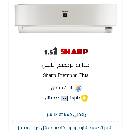
SHARP
شارب بريميم بلس
Sharp Premium Plus
بارد / ساخن
بلازما
ديچيتال
يغطي مساحة 12 متر²
يتميز تكييف شارب بوجود خاصية جينتل كول ,ويتميز