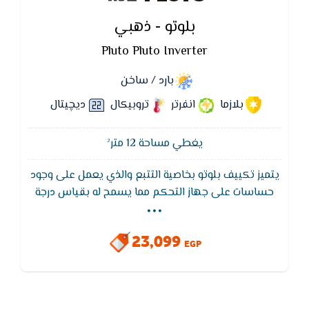
بلوتو - ذهبي
Pluto Pluto Inverter
بارد / ساخن
بلازما
انفرتر
تروبيكال
ديچيتال
يغطي مساحة 12 متر²
يتميز تكييف بلوتو بخاصية التتبع والذي يعمل على وجود
...
حساسات على جهاز التحكم مما يسمح له بقياس درجة
الحرارة المحيطة وإرسالها إلى التكييف لتحديد درجة التبريد
الأفضل للمكان و ايضا بخاصية التشغيل البيئي عند النوم
23,099
مما يوفر أكبر قدر من ويمنح أكبر قدر من الراحة أثناء النوم
EGP