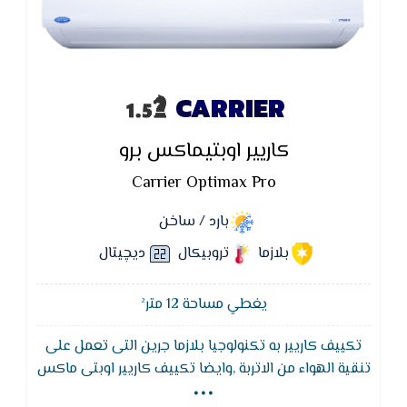
CARRIER
كاريير اوبتيماكس برو
Carrier Optimax Pro
بارد / ساخن
بلازما
تروبيكال
ديچيتال
يغطي مساحة 12 متر²
تكييف كاريير به تكنولوجيا بلازما جرين التى تعمل على
...
تنقية الهواء من الاتربة ,وايضا تكييف كاريير اوبتى ماكس
يتميز بوظيفة التنظيف الذاتى لجهاز التكييف لتجفيف