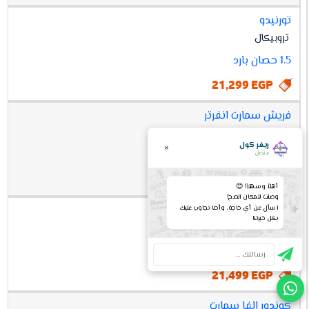
تورنيدو
تروبيكال
1.5 حصان بارد
21,299 EGP
فريش سمارت انفرتر
انفرتر
ريفر كول
×
1.5 حصان بارد
متصل
21,499 EGP
أهلاً وسهلاً! 😊
وصلت للمكان الصح!
ميديا - ميشن برو
اسأل عن أي حاجة، وأحنا نجاوب عليك
بكل خبرتنا
تروبيكال
بلازما
1.5 حصان بارد
21,499 EGP
كوندور الفا سمارت