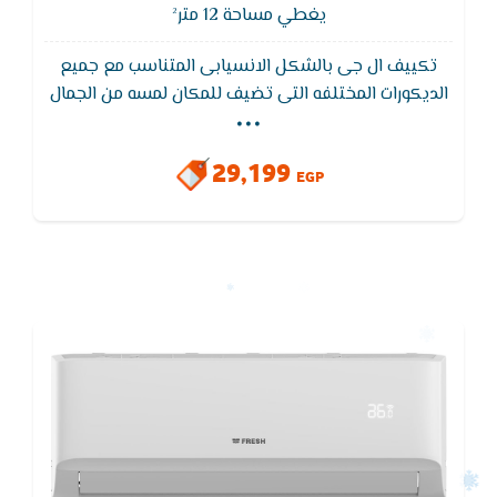
يغطي مساحة 12 متر²
تكييف ال جى بالشكل الانسيابى المتناسب مع جميع
...
الديكورات المختلفه التى تضيف للمكان لمسه من الجمال
,يتميز تكييف ال جي بفلاتر منقية للاتربة والتى تعمل
على تنظيف الهواء لكى تستمتع بهواء صحى ليس به اى
29,199
ملوثات
EGP