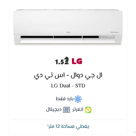
LG
ال جي دوال - اس تي دي
LG Dual - STD
بارد فقط
انفرتر
ديچيتال
يغطي مساحة 12 متر²