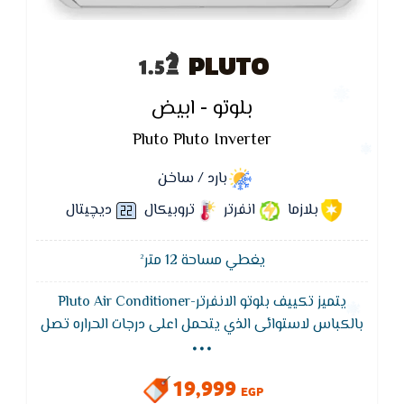
PLUTO
بلوتو - ابيض
Pluto Pluto Inverter
بارد / ساخن
بلازما
انفرتر
تروبيكال
ديچيتال
يغطي مساحة 12 متر²
يتميز تكييف بلوتو الانفرتر-Pluto Air Conditioner
...
بالكباس لاستوائى الذي يتحمل اعلى درجات الحراره تصل
الى 52 درجة حراره مئوية و ايضا يتميز بتكنولوجيا الانفرتر
هي تكنولوجيا تساهم في تقليل التكلفة وتوفير الطاقة
19,999
عن طريق استخدام أوضاع التشغيل العالية والمنخفضة
EGP