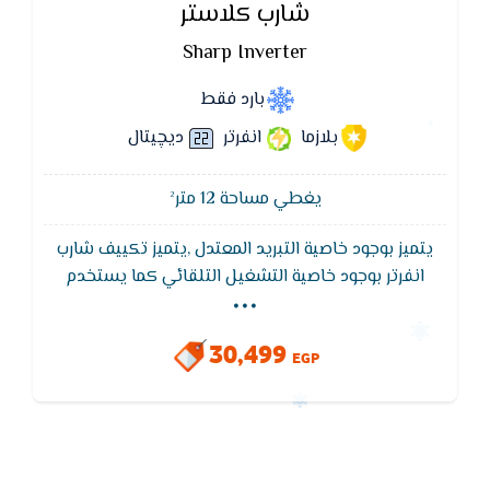
شارب كلاستر
Sharp Inverter
بارد فقط
بلازما
انفرتر
ديچيتال
يغطي مساحة 12 متر²
يتميز بوجود خاصية التبريد المعتدل ,يتميز تكييف شارب
...
انفرتر بوجود خاصية التشغيل التلقائي كما يستخدم
تكييف شارب خاصية MCHX لتوفير الكهرباء حيث يقوم
تكييف شارب بتوفير 40%من التيار الكهربى,تكييف شارب
30,499
العربى هو الوحيد الذى لديه القدرة على تغيير درجات
EGP
الحرارة دون أن يستغرق وقتاً طويلاً