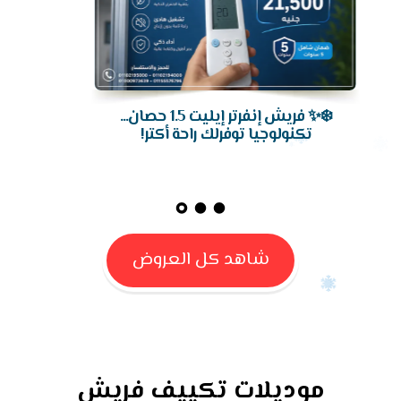
❄️✨ فريش إنفرتر إيليت 1.5 حصان...
تكنولوجيا توفرلك راحة أكتر!
شاهد كل العروض
موديلات تكييف فريش