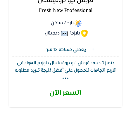
فريش نيو بروفيشنال
Fresh New Professional
بارد / ساخن
بلازما
ديچيتال
يغطي مساحة 12 متر²
يتميز تكييف فريش نيو بروفيشنال بتوزيع الهواء في
...
الأربع اتجاهات للحصول علي أفضل نتيجة تبريد مطلوبه
كما يتميز تكييف فريش بضمان 5 سنوات من مصنع
فريش ضد عيوب الصناعة , يتميز بخاصية التبريد السريع
السعر الآن