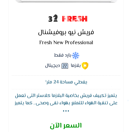
FRESH
فريش نيو بروفيشنال
Fresh New Professional
بارد فقط
بلازما
ديچيتال
يغطي مساحة 24 متر²
يتميز تكييف فريش بخاصية البلازما كلاستر التى تعمل
...
على تنقية الهواء للتمتع بهواء نقى وصحى , كما يتميز
تكييف فريش ايضا بخاصية التشغيل الاتوماتيكى و التى
تعمل على توجيه الهواء المكيف يمين ويسار الغرفه
السعر الآن