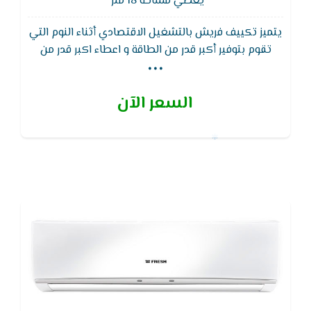
يغطي مساحة 18 متر²
يتميز تكييف فريش بالتشغيل الاقتصادي أثناء النوم التي
...
تقوم بتوفير أكبر قدر من الطاقة و اعطاء اكبر قدر من
الراحة أثناء النوم, كما يتميز تكييف فريش ايضا بخاصية
البلازما كلاستر والتى تعمل على تنقية الهواء الضمان
السعر الآن
خمس سنوات