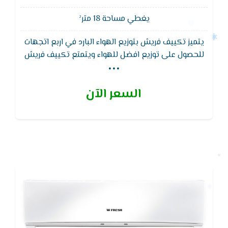
يغطي مساحة 18 متر²
يتميز تكييف فريش بتوزيع الهواء البارد في اربع اتجهات
...
للحصول على توزيع افضل للهواء ويتمتع تكييف فريش
ايضا بشكل جذاب , خاصية االبلازما التى تعمل على القضاء
على الروائح الكريهة للحصول على هواء نقى
السعر الآن