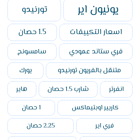
يونيون اير
تورنيدو
اسعار التكييفات
1.5 حصان
فري ستاند عمودي
سامسونج
متنقل بالفريون تورنيدو
يورك
انفرتر
شارب 1.5 حصان
هاير
كاريير اوبتيماكس
1 حصان
فري اير
2.25 حصان