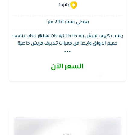
بلازما
يغطي مساحة 24 متر²
يتميز تكييف فريش بوحدة داخلية ذات مظهر جذاب يناسب
...
جميع الازواق وايضا من مميزات تكييف فريش خاصية
توزيع الهواء فى 4 اتجاهات للوصول لدرجة الحراره فى اقل
وقت ممكن ويتميز بضمان 5 سنوات شامل
السعر الآن