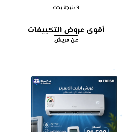
9 نتيجة بحث
أقوى عروض التكييفات
عن فريش
أرخص
سعر
تكييف