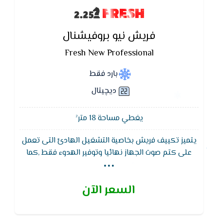
FRESH
فريش نيو بروفيشنال
Fresh New Professional
بارد فقط
ديچيتال
يغطي مساحة 18 متر²
يتميز تكييف فريش بخاصية التشغيل الهادئ التى تعمل
...
على كتم صوت الجهاز نهائيا وتوفير الهدوء فقط ,كما
يتميز تكييف فريش ايضا بخاصية التبريد السريع التى
تعمل بسرعة فائقة على تغير درجات الحرارة العالية
السعر الآن