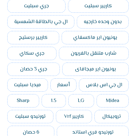
كاريير سبليت
جري سبليت
بدون وحده خارجيه
ال جي بالطاقة الشمسية
يونيون اير ماكسفاي
كاريير برستيج
شارب متنقل بالفريون
جري سكاي
يونيون اير ميجافاى
جري 3 حصان
ال جي اس بلاس
أسعار
ميديا سبليت
Sharp
1.5
LG
Midea
تروبيكال
كاريير Vrf
تورنيدو سبليت
تورنيدو فري استاند
6 حصان