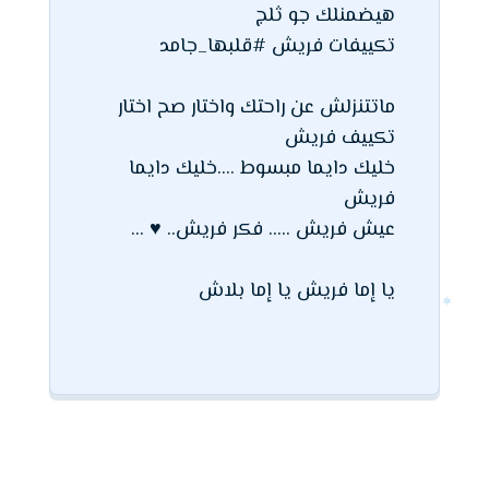
هيضمنلك جو ثلج
تكييفات فريش #قلبها_جامد
ماتتنزلش عن راحتك واختار صح اختار
تكييف فريش
خليك دايما مبسوط ....خليك دايما
فريش
عيش فريش ..... فكر فريش.. ♥ ...
يا إما فريش يا إما بلاش