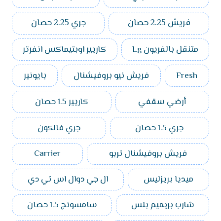
فريش 2.25 حصان
جري 2.25 حصان
متنقل بالفريون Lg
كاريير اوبتيماكس انفرتر
Fresh
فريش نيو بروفيشنال
بايونير
أرضي سقفي
كاريير 1.5 حصان
جري 1.5 حصان
جري فالكون
فريش بروفيشنال تربو
Carrier
ميديا بريزليس
ال جي دوال اس تي دي
شارب بريميم بلس
سامسونج 1.5 حصان