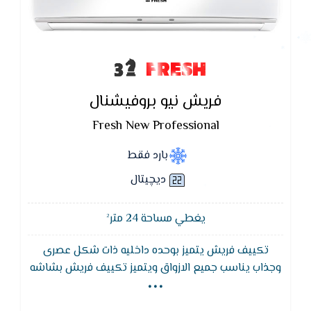
FRESH
فريش نيو بروفيشنال
Fresh New Professional
بارد فقط
ديچيتال
يغطي مساحة 24 متر²
تكييف فريش يتميز بوحده داخليه ذات شكل عصرى
...
وجذاب يناسب جميع الازواق ويتميز تكييف فريش بشاشه
عرض ديجيتال لعرض درجة الحرارة ونظام التشغيل ويتميز
بضمان 5 سنوات ضد عيوب الصناعه , خاصية القفل ضد عبث