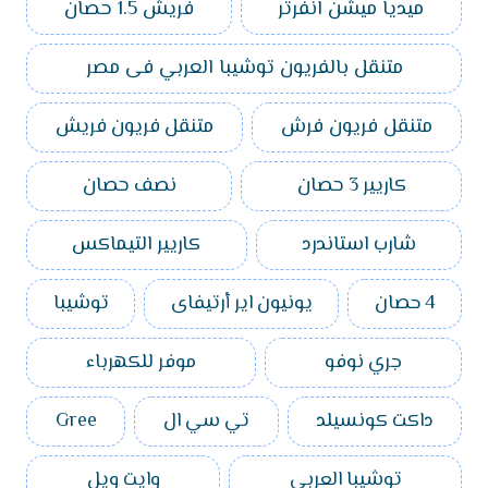
ميديا ميشن انفرتر
فريش 1.5 حصان
متنقل بالفريون توشيبا العربي فى مصر
متنقل فريون فرش
متنقل فريون فريش
كاريير 3 حصان
نصف حصان
شارب استاندرد
كاريير التيماكس
4 حصان
يونيون اير أرتيفاى
توشيبا
جري نوفو
موفر للكهرباء
داكت كونسيلد
تي سي ال
Gree
توشيبا العربي
وايت ويل