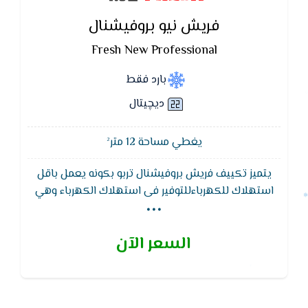
فريش نيو بروفيشنال
Fresh New Professional
بارد فقط
ديچيتال
يغطي مساحة 12 متر²
يتميز تكييف فريش بروفيشنال تربو بكونه يعمل باقل
...
استهلاك للكهرباءللتوفير فى استهلاك الكهرباء وهي
أحد أكبر مميزات تكييفات فريش.وايضا تكييف فريش
يتميز بشكله الانسيابى الذى يناسب جميع الاذواق, كما
السعر الآن
يتمتع بضمان 5 سنوات