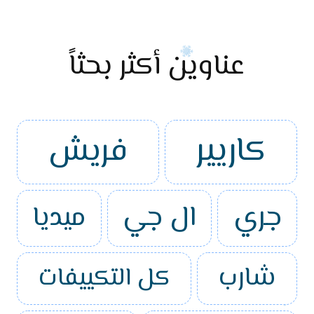
عناوين أكثر بحثاً
كاريير
فريش
جري
ال جي
ميديا
شارب
كل التكييفات