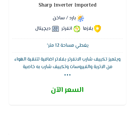
Sharp Inverter Imported
بارد / ساخن
بلازما
انفرتر
ديچيتال
يغطي مساحة 12 متر²
ويتميز تكييف شارب الانفرتر بفلاتر اضافية لتنقية الهواء
...
من الاتربة والفيروسات وتكييف شارب به خاصية
الاستشعار عن بعد وتلك الخاصية هي التي تقدم لكم
درجات الحرارة التي تناسب منازلكم فكل منزل يحتاج لدرجة
السعر الآن
حرارة معينة للغرف لذلك فالدرجات المرتفعة عنها أو الأقل
منها لن تأتي بأي نتيجة