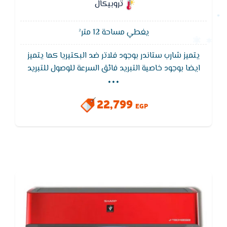
تروبيكال
يغطي مساحة 12 متر²
يتميز شارب ستاندر بوجود فلاتر ضد البكتيريا كما يتميز
...
ايضا بوجود خاصية التبريد فائق السرعة للوصول للتبريد
المطلوب فى اسرع وقت مع توفير فى التيار الكهربائى
ويتميز بخاصية التشغيل التلقائي بعد عودة الكهرباء بعد
22,799
الانقطاع
EGP