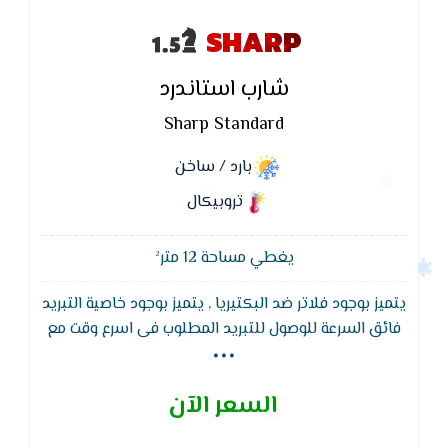
SHARP
شارب استاندرد
Sharp Standard
بارد / ساخن
تروبيكال
يغطي مساحة 12 متر²
يتميز بوجود فلاتر ضد البكتيريا , يتميز بوجود خاصية التبريد
...
فائق السرعة للوصول للتبريد المطلوب فى اسرع وقت مع
توفير فى التيار الكهربائى ويتميز بخاصية التشغيل
التلقائي بعد عودة الكهرباء بعد الانقطاع
السعر الآن