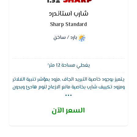
شارب استاندرد
Sharp Standard
بارد / ساخن
يغطي مساحة 12 متر²
يتميز بوجود خاصية التبريد الجاف ,مزود بمؤشر تنبية الفلاتر
...
ومزود تكييف شارب بخاصية مانع الازعاج لنوم هادئ وبدون
ازعاج تماما,يقوم تكييف شارب العربى بتجديد تصميم
التكييف من حيث شكل الوحدة الداخلية فيكون شكلها
السعر الآن
جميل ومتناسق ويتماشى مع الديكورات الحديثة .