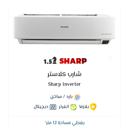
SHARP
شارب كلاستر
Sharp Inverter
بارد / ساخن
بلازما
انفرتر
ديچيتال
يغطي مساحة 12 متر²