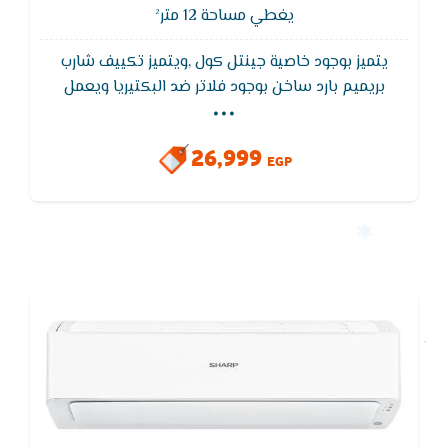
يغطي مساحة 12 متر²
يتميز بوجود خاصية جينتل كول ,ويتميز تكييف شارب
...
بريميم بارد ساخن بوجود فلاتر ضد البكتيريا ويعمل
تكييف شارب بخاصية التبريد السريع للوصول لدرجة الحراره
المطلوبة فى اسرع واقل استهلاك للكهرباء, يتميز تكييف
26,999
شارب بالتشغيل الهادئ التى تأخذ حيز كبير من الأهتمام
EGP
لأنها تعمل على تخفيض صوت التكييف عند تشغيله