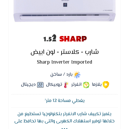
SHARP
شارب - كلاستر - لون ابيض
Sharp Inverter Imported
بارد / ساخن
بلازما
انفرتر
تروبيكال
ديچيتال
يغطي مساحة 12 متر²
يتميز تكييف شارب الانفرتر بتكنولوچيا تستطيع من
...
خلالها توفير استهلاك الكهربى والتى بها تحافظ على
درجه الحراره واستمتاع بهواء لطيف ومنعش والتى تعدل