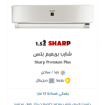
SHARP
شارب بريميم بلس
Sharp Premium Plus
بارد / ساخن
بلازما
ديچيتال
يغطي مساحة 12 متر²
يتميز تكييف شارب بوجود خاصية جينتل كول ,ويتميز