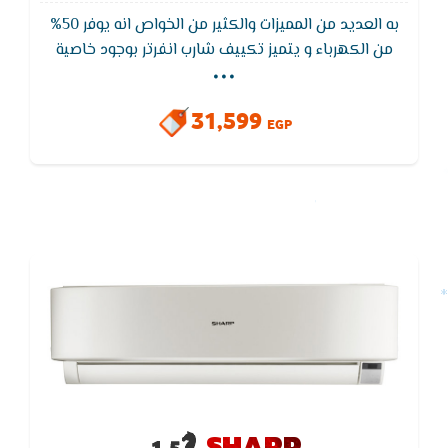
به العديد من المميزات والكثير من الخواص انه يوفر 50%
...
من الكهرباء و يتميز تكييف شارب انفرتر بوجود خاصية
البلازما كلاستر والتى تعمل على تنقية الهواء من الاتربة
والبكتريا والروائح الكريهة ومزود تكييف شارب بخاصية
31,599
التربو و هي التبريد السريع في الغرفه لمده قصيره و ايضا
EGP
ضمان خمس سنوات شامل
SHARP