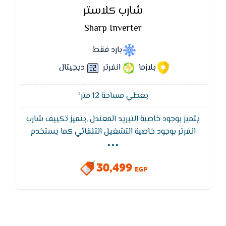
شارب كلاستر
Sharp Inverter
بارد فقط
بلازما
انفرتر
ديچيتال
يغطي مساحة 12 متر²
يتميز بوجود خاصية التبريد المعتدل ,يتميز تكييف شارب
...
انفرتر بوجود خاصية التشغيل التلقائي كما يستخدم
تكييف شارب خاصية MCHX لتوفير الكهرباء حيث يقوم
تكييف شارب بتوفير 40%من التيار الكهربى,تكييف شارب
30,499
العربى هو الوحيد الذى لديه القدرة على تغيير درجات
EGP
الحرارة دون أن يستغرق وقتاً طويلاً