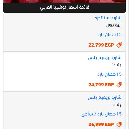
قائمة أسعار توشيبا العربي
شارب استاندرد
افضل
تروبيكال
أسعار
مواصفات
سعر
توشيبا
1.5 حصان بارد
العربي
22,799 EGP
شارب بريميم بلس
بلازما
1.5 حصان بارد
24,799 EGP
شارب بريميم بلس
بلازما
1.5 حصان بارد / ساخن
26,999 EGP