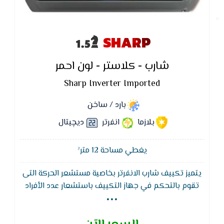
SHARP
شارب - كلاستر - لون احمر
Sharp Inverter Imported
بارد / ساخن
بلازما
انفرتر
ديچيتال
يغطي مساحة 12 متر²
يتميز تكييف شارب الانفرتر بخاصية مستشعر الحركة التى
...
تقوم بالتحكم في جهاز التكييف باستشعار عدد الأفراد
داخل الغرفة وذلك من خلال الضغط على زر Auto في حالة
عدم وجود أفراد في الغرفة لمدة 60 دقيقة سوف يتم
تشغيل التكييف على وضع الحفظ و إذا استشعر وجود