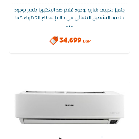
يتميز تكييف شارب بوجود فلاتر ضد البكتيريا يتميز بوجود
...
خاصية التشغيل التلقائي في حالة إنقطاع الكهرباء كما
يعمل تكييف شارب على اقل جهد كهربى 175 ,خاصية
التشغيل الجاف التى تعمل على تقليل الرطوبة والحصول
34,699
على هواء صحى ونظيف عند تشغيل التكيف
EGP