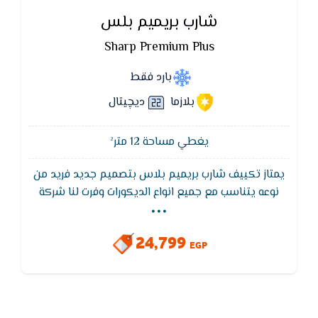
شارب بريميم بلس
Sharp Premium Plus
بارد فقط
بلازما
ديچيتال
يغطي مساحة 12 متر²
يمتاز تكييف شارب بريميم بلاس بتصميم جديد فريد من
...
نوعه يتناسب مع جميع انواع الديكورات وفرت لنا شركة
شارب بريميم بلاس بانها تتميز بالبلازما التي تقضي على
90% من الجراثيم ثم ان بها ايضا فلاتر لتنقية الهواء من
24,799
الجراثيم والاتربه كما انها تعمل في اقل جهد كهربائي
EGP
قد يصل 170