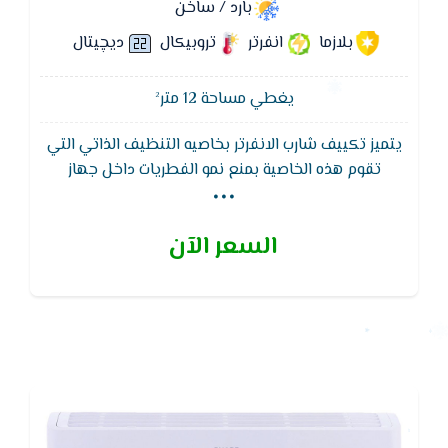
بارد / ساخن
بلازما
انفرتر
تروبيكال
ديچيتال
يغطي مساحة 12 متر²
يتميز تكييف شارب الانفرتر بخاصيه التنظيف الذاتي التي
...
تقوم هذه الخاصية بمنع نمو الفطريات داخل جهاز
التكييف فعند تشغيل هذه الخاصية يقوم الجهاز بضخ
ايونات البلازما كلاستر داخل الوحدة الداخلية ويتم قفل
السعر الآن
الريش اتوماتيكيا ومدة هذه العملية هى اربعين دقيقة
مما قد يمنع تكون الفطريات والعفن على سطح المبادل
الحرارى