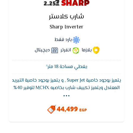
SHARP
شارب كلاستر
Sharp Inverter
بارد فقط
بلازما
انفرتر
ديچيتال
يغطي مساحة 18 متر²
يتميز بوجود خاصية Super Jet , و يتميز بوجود خاصية التبريد
...
المعتدل ويتميز تكييف شارب بخاصيه MCHX لتوفير 40%
من استهلاك الكهرباء ,و يتميز بخاصيه التربو للقيام
بالتبريد السريع في اقل وقت كما انه مزود بافضل الايونات
44,499
السالبه والموجبه المحاربه للجراثيم والميكروبات
EGP